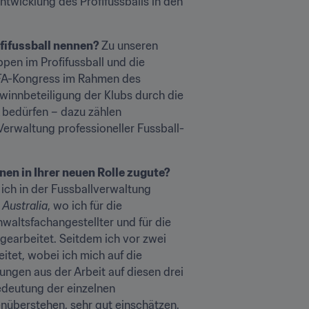
ntwicklung des Profifussballs in den 
fifussball nennen? 
Zu unseren 
en im Profifussball und die 
FA-Kongress im Rahmen des 
winnbeteiligung der Klubs durch die 
 bedürfen – dazu zählen 
Verwaltung professioneller Fussball-
Wo haben Sie früher gearbeitet und inwiefern kommen die dort gesammelten Erfahrungen Ihnen in Ihrer neuen Rolle zugute? 
ch in der Fussballverwaltung 
 Australia
, wo ich für die 
altsfachangestellter und für die 
gearbeitet. Seitdem ich vor zwei 
tet, wobei ich mich auf die 
ngen aus der Arbeit auf diesen drei 
deutung der einzelnen 
nüberstehen, sehr gut einschätzen.