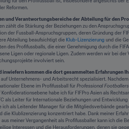
ilung für den Profifussball ist, insbesondere angesichts der E
der Reformen.
en und Verantwortungsbereiche der Abteilung für den Pro
n zählt die Stärkung der Beziehungen zu den Anspruchsgrupp
sion der Fussball-Anspruchsgruppen, deren Gründung der FI
e Abteilung beaufsichtigt die 
Klub-Lizenzierung
 und die Ge
en des Profifussballs, die einer Genehmigung durch die FIFA
sene Ligen oder regionale Ligen. Zudem werden wir bei der 
chungsprojekte involviert sein.
auf Unternehmens- und Arbeitsrecht spezialisiert. Nachdem i
ationaler Ebene im Profifussball für 
Professional Footballers
 Konföderationsebene habe ich für FIFPro Asien als Rechtsanw
C als Leiter für Internationale Beziehungen und Entwicklung 
ich als Leitender Manager für die Mitgliedsverbände gearbei
die Klublizenzierung konzentriert habe. Dank meiner Erfahru
us meiner Vergangenheit als Profifussballer kann ich die Be
lige Interessen und die Herausforderungen, denen sie gege