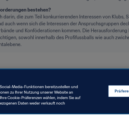
forderungen bestehen?
 darin, die zum Teil konkurrierenden Interessen von Klubs, 
d auch wenn sich die Interessen der Anspruchsgruppen decke
erbände und Konföderationen kommen. Die Herausforderung bes
chtigen, sowohl innerhalb des Profifussballs wie auch zwiche
ntalebene.
Social-Media-Funktionen bereitzustellen und
Präfer
ionen zu Ihrer Nutzung unserer Website an
Ihre Cookie-Präferenzen wählen, indem Sie auf
nbezogenen Daten weder verkauft noch