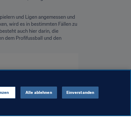
Spielern und Ligen angemessen und 
n, wird es in bestimmten Fällen zu 
teht auch hier darin, die 
n dem Profifussball und den 
enzen
Alle ablehnen
Einverstanden