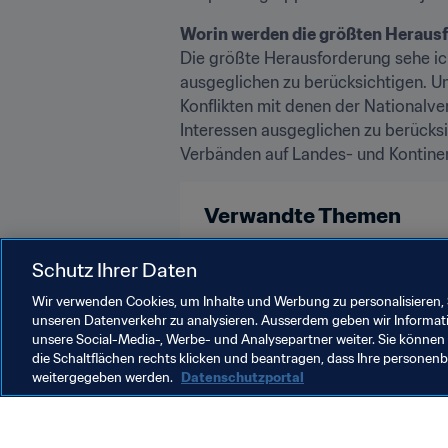
Worin werden die größten Heraus
Die größte Herausforderung sehe ich
ausgeglichen zu berücksichtigen. Un
Konflikten mit denen der Nationalv
Interessen ausgeglichen zu berücksi
Verbänden auf Landes- und Kontine
Verwandte Themen
Schutz Ihrer Daten
Organisation
Wir verwenden Cookies, um Inhalte und Werbung zu personalisieren, 
unseren Datenverkehr zu analysieren. Ausserdem geben wir Informat
unsere Social-Media-, Werbe- und Analysepartner weiter. Sie können 
die Schaltflächen rechts klicken und beantragen, dass Ihre persone
weitergegeben werden.
Datenschutzportal