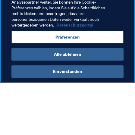
Analysepartner weiter. Sie können Ihre Cookie-
Organisation von Turnieren
Organisation
Präferenzen wählen, indem Sie auf die Schaltflächen
rechts klicken und beantragen, dass Ihre
Poland
UEFA
personenbezogenen Daten weder verkauft noch
weitergegeben werden.
Datenschutzportal
Präferenzen
Alle ablehnen
Organisation
Einverstanden
Org
Mi