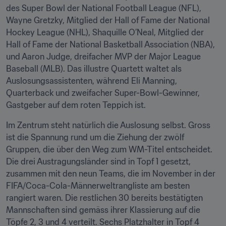
des Super Bowl der National Football League (NFL), 
Wayne Gretzky, Mitglied der Hall of Fame der National 
Hockey League (NHL), Shaquille O’Neal, Mitglied der 
Hall of Fame der National Basketball Association (NBA), 
und Aaron Judge, dreifacher MVP der Major League 
Baseball (MLB). Das illustre Quartett waltet als 
Auslosungsassistenten, während Eli Manning, 
Quarterback und zweifacher Super-Bowl-Gewinner, 
Gastgeber auf dem roten Teppich ist.
Im Zentrum steht natürlich die Auslosung selbst. Gross 
ist die Spannung rund um die Ziehung der zwölf 
Gruppen, die über den Weg zum WM-Titel entscheidet. 
Die drei Austragungsländer sind in Topf 1 gesetzt, 
zusammen mit den neun Teams, die im November in der 
FIFA/Coca-Cola-Männerweltrangliste am besten 
rangiert waren. Die restlichen 30 bereits bestätigten 
Mannschaften sind gemäss ihrer Klassierung auf die 
Töpfe 2, 3 und 4 verteilt. Sechs Platzhalter in Topf 4 