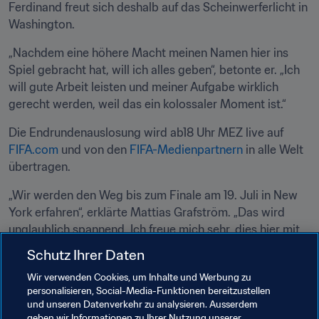
Ferdinand freut sich deshalb auf das Scheinwerferlicht in 
Washington.
„Nachdem eine höhere Macht meinen Namen hier ins 
Spiel gebracht hat, will ich alles geben“, betonte er. „Ich 
will gute Arbeit leisten und meiner Aufgabe wirklich 
gerecht werden, weil das ein kolossaler Moment ist.“
Die Endrundenauslosung wird ab18 Uhr MEZ live auf 
FIFA.com
 und von den 
FIFA-Medienpartnern
 in alle Welt 
übertragen.
„Wir werden den Weg bis zum Finale am 19. Juli in New 
York erfahren“, erklärte Mattias Grafström. „Das wird 
unglaublich spannend. Ich freue mich sehr, dies hier mit 
allen anderen in Washington zu erleben.“
Schutz Ihrer Daten
Wir verwenden Cookies, um Inhalte und Werbung zu
Verwandte Themen
personalisieren, Social-Media-Funktionen bereitzustellen
und unseren Datenverkehr zu analysieren. Ausserdem
geben wir Informationen zu Ihrer Nutzung unserer