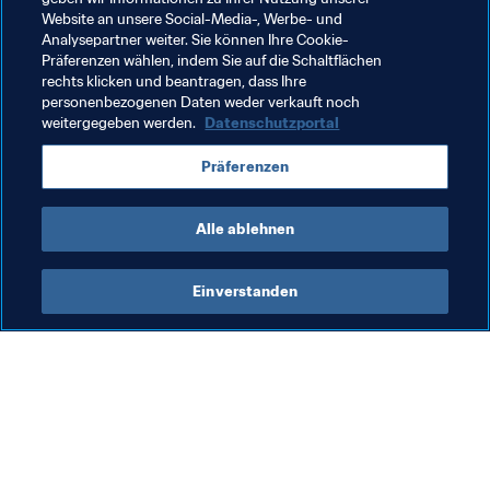
Organisation von Turnieren
Organisation
Website an unsere Social-Media-, Werbe- und
Analysepartner weiter. Sie können Ihre Cookie-
FIFA Fussball-Weltmeisterschaft 2026™
USA
Präferenzen wählen, indem Sie auf die Schaltflächen
rechts klicken und beantragen, dass Ihre
Concacaf
personenbezogenen Daten weder verkauft noch
weitergegeben werden.
Datenschutzportal
Präferenzen
Alle ablehnen
FIFA Fussball-Weltmeisterschaft 
Einverstanden
2026™