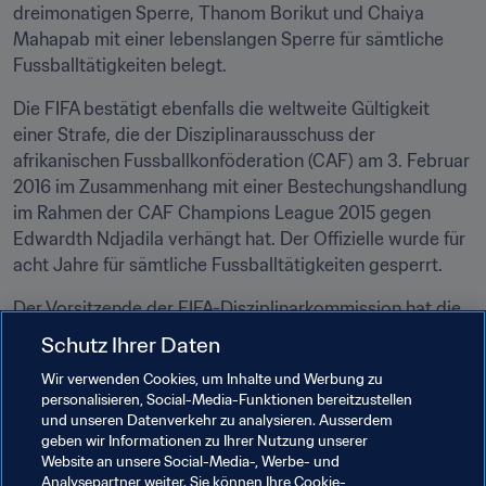
dreimonatigen Sperre, Thanom Borikut und Chaiya 
Mahapab mit einer lebenslangen Sperre für sämtliche 
Fussballtätigkeiten belegt.
Die FIFA bestätigt ebenfalls die weltweite Gültigkeit 
einer Strafe, die der Disziplinarausschuss der 
afrikanischen Fussballkonföderation (CAF) am 3. Februar 
2016 im Zusammenhang mit einer Bestechungshandlung 
im Rahmen der CAF Champions League 2015 gegen 
Edwardth Ndjadila verhängt hat. Der Offizielle wurde für 
acht Jahre für sämtliche Fussballtätigkeiten gesperrt.
Der Vorsitzende der FIFA-Disziplinarkommission hat die 
Gültigkeit der Strafen gemäß Art. 78 Abs. 1 lit. c und Art. 
Schutz Ihrer Daten
136 ff. des FIFA-Disziplinarreglements weltweit 
Wir verwenden Cookies, um Inhalte und Werbung zu
ausgedehnt. Die Entscheide des Vorsitzenden wurden 
personalisieren, Social-Media-Funktionen bereitzustellen
den maßgebenden Mitgliedsverbänden und der AFC 
und unseren Datenverkehr zu analysieren. Ausserdem
bzw. der CAF ordnungsgemäß mitgeteilt.
geben wir Informationen zu Ihrer Nutzung unserer
Website an unsere Social-Media-, Werbe- und
Für weitere Informationen wenden Sie sich bitte an die 
Analysepartner weiter. Sie können Ihre Cookie-