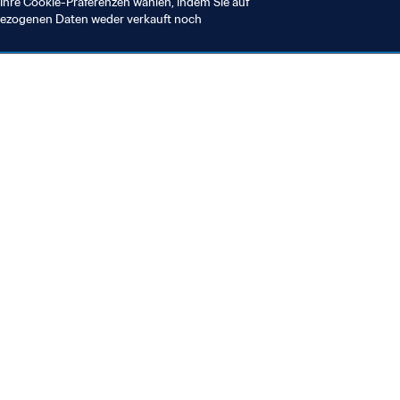
Ihre Cookie-Präferenzen wählen, indem Sie auf
nbezogenen Daten weder verkauft noch
en Sie auch
chrichten und Themen
e und Dokumente
ftung
seum
& Karriere