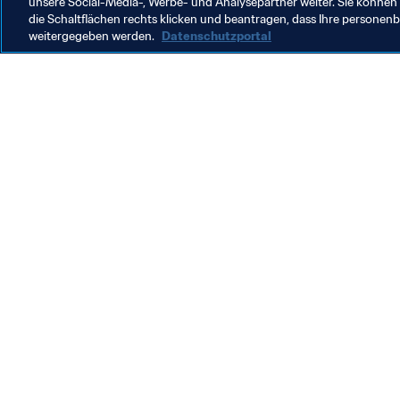
unsere Social-Media-, Werbe- und Analysepartner weiter. Sie können 
die Schaltflächen rechts klicken und beantragen, dass Ihre persone
weitergegeben werden.
Datenschutzportal
Was die FIFA macht
Besuch
Legal
Alle Na
Transfersystem
Bericht
Frauenfussball
FIFA-Sti
Fussballförderung
FIFA Mu
Innovation
Stellen 
Talentförderung
Organisation von Turnieren
Nachhaltigkeit
Menschenrechte und Antidiskriminierung
Gesundheit und Medizin