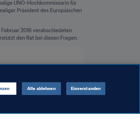
emalige UNO-Hochkommissarin für 
aliger Präsident des Europäischen 
Februar 2016 verabschiedeten 
stützt den Rat bei diesen Fragen.
enzen
Alle ablehnen
Einverstanden