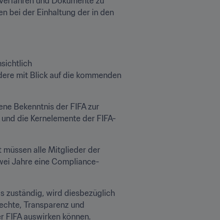
 Verfahren und Dokumente zu 
 bei der Einhaltung der in den 
ichtlich 
ere mit Blick auf die kommenden 
ene Bekenntnis der FIFA zur 
 und die Kernelemente der FIFA-
üssen alle Mitglieder der 
wei Jahre eine Compliance-
s zuständig, wird diesbezüglich 
echte, Transparenz und 
der FIFA auswirken können.