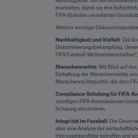
Ratsmitglieder bei den Konföderati
erarbeiten, damit sie ihre Aufsicht
FIFA-Statuten verankerten Grundsät
Weitere wichtige Diskussionspunkte
Nachhaltigkeit und Vielfalt
: Die K
Diskriminierungsbekämpfung, Umwelt
FIFA Fussball-Weltmeisterschaften™,
Menschenrechte
: Mit Blick auf da
Einhaltung der Menschenrechte erör
Menschenrechtspolitik, die dem FIF
Compliance-Schulung für FIFA-K
ständigen FIFA-Kommissionen binne
Schulung absolvieren.
Integrität im Fussball
: Die Governa
aber eine Analyse der wirtschaftli
Interessenkonflikte betreffen und si