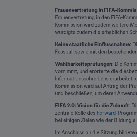
Frauenvertretung in FIFA-Kommi
Frauenvertretung in den FIFA-Kommi
Kommission wird zudem weitere Mögli
würdigte zudem die erheblichen Schr
Keine staatliche Einflussnahme
: D
Fussball sowie mit den bestehenden
Wählbarkeitsprüfungen
: Die Komm
vornimmt, und erörterte die diesbez
Informationsschreibens erarbeitet,
Kommission wird auf Antrag der Pr
und beschließen, um deren Anwendu
FIFA 2.0: Vision für die Zukunft
: D
zentrale Rolle des 
Forward-
Programm
bei einigen Zielen wie der Bildung e
Im Anschluss an die Sitzung bildete