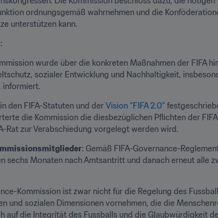
onskongressen. Die Kommission beschloss dazu, die nötigen
sfunktion ordnungsgemäß wahrnehmen und die Konföderationen
ze unterstützen kann.
:
ommission wurde über die konkreten Maßnahmen der FIFA hins
schutz, sozialer Entwicklung und Nachhaltigkeit, insbesond
 informiert.
s in den FIFA-Statuten und der 
Vision "FIFA 2.0"
 festgeschrieb
terte die Kommission die diesbezüglichen Pflichten der FIFA
A-Rat zur Verabschiedung vorgelegt werden wird.
ommissionsmitglieder
: Gemäß FIFA-Governance-Reglement m
n sechs Monaten nach Amtsantritt und danach erneut alle z
nce-Kommission ist zwar nicht für die Regelung des Fussball
chen und sozialen Dimensionen vornehmen, die die Menschenr
ch auf die Integrität des Fussballs und die Glaubwürdigkeit 