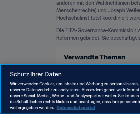
anderen mit den Wahlrichtlinien be
Menschenrechte) und Joseph Weiler 
Hochschulinstituts) koordiniert wer
Die FIFA-Governance-Kommission wu
Reformen gebildet. Sie beschäftigt 
Verwandte Themen
Organisation
Schutz Ihrer Daten
Wir verwenden Cookies, um Inhalte und Werbung zu personalisieren, 
unseren Datenverkehr zu analysieren. Ausserdem geben wir Informat
unsere Social-Media-, Werbe- und Analysepartner weiter. Sie können 
die Schaltflächen rechts klicken und beantragen, dass Ihre persone
weitergegeben werden.
Datenschutzportal