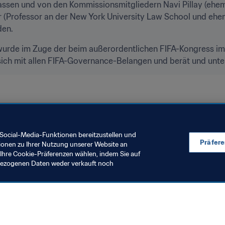
fassen und von den Kommissionsmitgliedern Navi Pillay (eh
(Professor an der New York University Law School und ehem
den.
rde im Zuge der beim außerordentlichen FIFA-Kongress im 
sich mit allen FIFA-Governance-Belangen und berät und unter
Social-Media-Funktionen bereitzustellen und
Präfer
ionen zu Ihrer Nutzung unserer Website an
Ihre Cookie-Präferenzen wählen, indem Sie auf
nbezogenen Daten weder verkauft noch