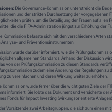
ssionen
: Die Governance-Kommission unterstreicht die Bed
ssionen und der strikten Durchsetzung der vorgegebenen Fr
chkeiten prüfen, um die Beteiligung der Frauen auf allen F
itte, die die FIFA-Administration jüngst zur Erhöhung der Fr
ie Kommission befasste sich mit den verschiedenen Arten sta
 Analyse- und Präventionsinstrumenten.
ission wurde darüber informiert, wie die Prüfungskommissio
üglichen allgemeinen Standards. Anhand der Diskussion wird
 das von der Prüfungskommission zu diesen Standards veröffe
üfungskommission zudem eine Änderung der Regelungen zu de
ng zu vereinfachen und deren Wirkung weiter zu erhöhen. 
ie Kommission wurde ferner über die wichtigsten Ziele der F
s informiert. Sie lobte das Dokument und versicherte der A
ines Fonds für Impact Investing (wirkungsorientierte Anlagen)
 der Vorsitzende zwei Arbeitsgruppen, die sich zum einen mi