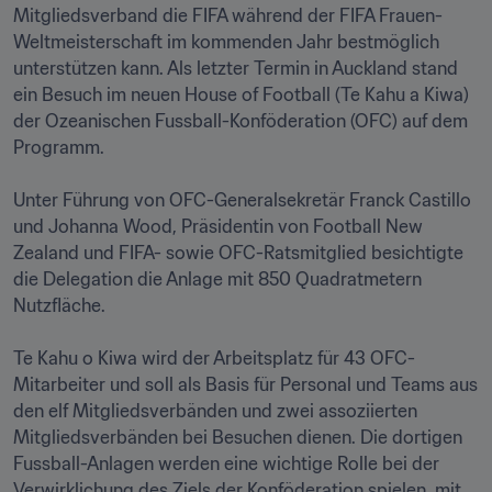
Mitgliedsverband die FIFA während der FIFA Frauen-
Weltmeisterschaft im kommenden Jahr bestmöglich 
unterstützen kann. Als letzter Termin in Auckland stand 
ein Besuch im neuen House of Football (Te Kahu a Kiwa) 
der Ozeanischen Fussball-Konföderation (OFC) auf dem 
Programm.

Unter Führung von OFC-Generalsekretär Franck Castillo 
und Johanna Wood, Präsidentin von Football New 
Zealand und FIFA- sowie OFC-Ratsmitglied besichtigte 
die Delegation die Anlage mit 850 Quadratmetern 
Nutzfläche.

Te Kahu o Kiwa wird der Arbeitsplatz für 43 OFC-
Mitarbeiter und soll als Basis für Personal und Teams aus 
den elf Mitgliedsverbänden und zwei assoziierten 
Mitgliedsverbänden bei Besuchen dienen. Die dortigen 
Fussball-Anlagen werden eine wichtige Rolle bei der 
Verwirklichung des Ziels der Konföderation spielen, mit 