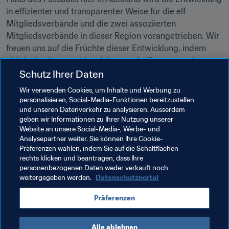
in effizienter und transparenter Weise für die elf 
Mitgliedsverbände und die zwei assoziierten 
Mitgliedsverbände in dieser Region vorangetrieben. Wir 
freuen uns auf die Früchte dieser Entwicklung, indem 
sich in den kommenden Jahren mehr Teams aus der 
Region für die FIFA Fussball-Weltmeisterschaften der 
Schutz Ihrer Daten
Männer und Frauen qualifizieren werden."

Wir verwenden Cookies, um Inhalte und Werbung zu
personalisieren, Social-Media-Funktionen bereitzustellen
und unseren Datenverkehr zu analysieren. Ausserdem
geben wir Informationen zu Ihrer Nutzung unserer
Verwandte Themen
Website an unsere Social-Media-, Werbe- und
Analysepartner weiter. Sie können Ihre Cookie-
Präferenzen wählen, indem Sie auf die Schaltflächen
Organisation
Organisation
rechts klicken und beantragen, dass Ihre
personenbezogenen Daten weder verkauft noch
FIFA Frauen-Weltmeisterschaft Australien & 
weitergegeben werden.
Datenschutzportal
Neuseeland 2023™
Präferenzen
New Zealand
OFC
Alle ablehnen