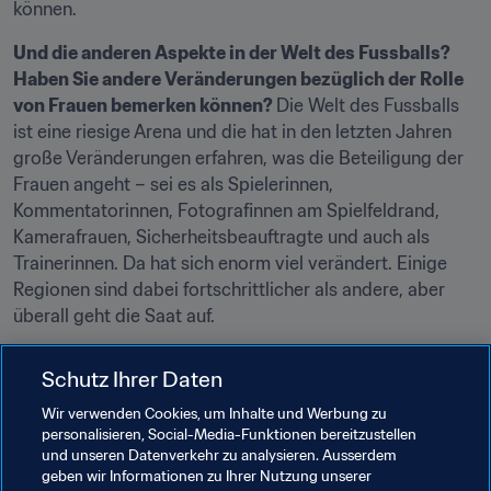
können.
Und die anderen Aspekte in der Welt des Fussballs? 
Haben Sie andere Veränderungen bezüglich der Rolle 
von Frauen bemerken können? 
Die Welt des Fussballs 
ist eine riesige Arena und die hat in den letzten Jahren 
große Veränderungen erfahren, was die Beteiligung der 
Frauen angeht – sei es als Spielerinnen, 
Kommentatorinnen, Fotografinnen am Spielfeldrand, 
Kamerafrauen, Sicherheitsbeauftragte und auch als 
Trainerinnen. Da hat sich enorm viel verändert. Einige 
Regionen sind dabei fortschrittlicher als andere, aber 
überall geht die Saat auf.
Das wird auch durch den Einsatz weiblicher 
Schutz Ihrer Daten
Sicherheitsbeauftragter seitens der FIFA bei 
Weltmeisterschaften und Qualifikationsspielen gefördert, 
Wir verwenden Cookies, um Inhalte und Werbung zu
personalisieren, Social-Media-Funktionen bereitzustellen
ebenso wie durch die Ausrichtung von Seminaren und 
und unseren Datenverkehr zu analysieren. Ausserdem
die Verbreitung dieser Botschaft. Dadurch ermutigen wir 
geben wir Informationen zu Ihrer Nutzung unserer