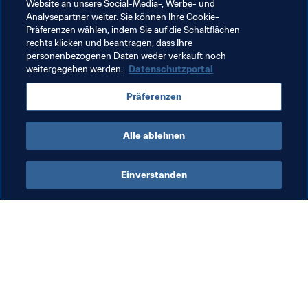
Frauen, vorzutreten. Für mich geht es auch darum, ein 
Website an unsere Social-Media-, Werbe- und
Bewusstsein dafür zu schaffen, dass es diese Chancen 
Analysepartner weiter. Sie können Ihre Cookie-
Präferenzen wählen, indem Sie auf die Schaltflächen
gibt und dass Frauen diesen Job übernehmen können.
rechts klicken und beantragen, dass Ihre
personenbezogenen Daten weder verkauft noch
weitergegeben werden.
Datenschutzportal
Verwandte Themen
Präferenzen
Organisation
Alle ablehnen
Einverstanden
Was die FIFA macht
Besuchen Sie auch
Legal
Alle Nachrichten und 
Themen
Transfersystem