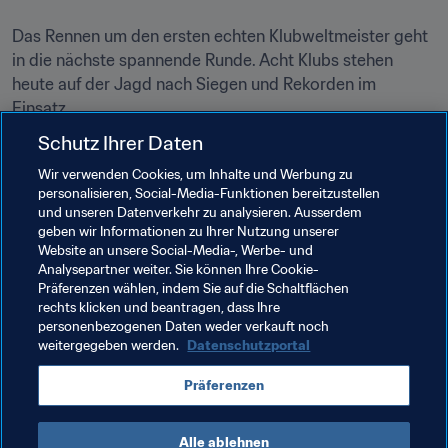
Das Rennen um den ersten echten Klubweltmeister geht 
in die nächste spannende Runde. Acht Klubs stehen 
heute auf der Jagd nach Siegen und Rekorden im 
Einsatz.
Schutz Ihrer Daten
Wir verwenden Cookies, um Inhalte und Werbung zu
personalisieren, Social-Media-Funktionen bereitzustellen
und unseren Datenverkehr zu analysieren. Ausserdem
Verwandte Themen
geben wir Informationen zu Ihrer Nutzung unserer
Website an unsere Social-Media-, Werbe- und
Analysepartner weiter. Sie können Ihre Cookie-
Organisation von Turnieren
Organisation
Präferenzen wählen, indem Sie auf die Schaltflächen
rechts klicken und beantragen, dass Ihre
Organisation
USA
Concacaf
personenbezogenen Daten weder verkauft noch
weitergegeben werden.
Datenschutzportal
Präferenzen
Alle ablehnen