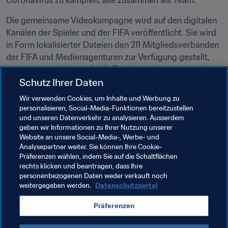
Coronavirus zu kämpfen, alle zusammen als Team."
Die gemeinsame Videokampagne wird auf den digitalen 
Kanälen der Spieler und der FIFA veröffentlicht. Sie wird 
in Form lokalisierter Dateien den 211 Mitgliedsverbänden 
der FIFA und Medienagenturen zur Verfügung gestellt, 
zusammen mit einem Grafik-Toolkit zur Nutzung in den 
Schutz Ihrer Daten
Sozialen Medien, um die Botschaften so effizient wie 
möglich zu verbreiten.
Wir verwenden Cookies, um Inhalte und Werbung zu
personalisieren, Social-Media-Funktionen bereitzustellen
Die FIFA hat zudem USD 10 Mio. für den COVID-19-
und unseren Datenverkehr zu analysieren. Ausserdem
Solidaritätsfonds der WHO bereitgestellt.
geben wir Informationen zu Ihrer Nutzung unserer
Website an unsere Social-Media-, Werbe- und
Weitere Informationen: 
@WHO
. Außerdem sollte man 
Analysepartner weiter. Sie können Ihre Cookie-
Präferenzen wählen, indem Sie auf die Schaltflächen
sich laufend online informieren.
rechts klicken und beantragen, dass Ihre
personenbezogenen Daten weder verkauft noch
weitergegeben werden.
Datenschutzportal
Verwandte Themen
Präferenzen
Organisation