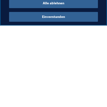
Alle ablehnen
Einverstanden
Was die FIFA macht
Besuchen Sie auch
Legal
Alle Nachrichten und 
Themen
Transfersystem
Berichte und 
Frauenfussball
Dokumente
Fussballförderung
FIFA-Stiftung
Innovation
FIFA Museum
Talentförderung
Stellen & Karriere
Organisation von Turnieren
Nachhaltigkeit