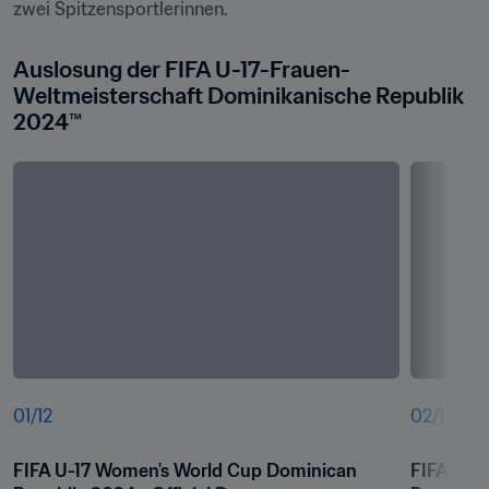
zwei Spitzensportlerinnen.
Auslosung der FIFA U-17-Frauen-
Weltmeisterschaft Dominikanische Republik 
2024™
01
/
12
02
/
12
FIFA U-17 Women's World Cup Dominican 
FIFA U-1