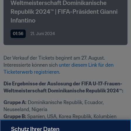
Weltmeisterschaft Dominikanische 
Republik 2024™ | FIFA-Präsident Gianni 
Infantino 
01:56
21. Juni 2024
Der Verkauf der Tickets beginnt am 27. August. 
Interessierte können sich 
unter diesem Link für den 
Ticketerwerb registrieren
.
Die Ergebnisse der Auslosung der FIFA U-17-Frauen-
Weltmeisterschaft Dominikanische Republik 2024™:
Gruppe A:
 Dominikanische Republik, Ecuador, 
Gruppe B: 
Gruppe C:
Schutz Ihrer Daten
Gruppe D:
 Japan, Polen, Brasilien, Sambia
