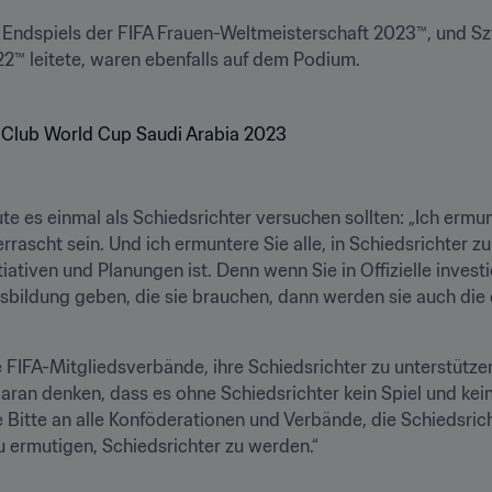
s Endspiels der FIFA Frauen-Weltmeisterschaft 2023™, und Sz
2™ leitete, waren ebenfalls auf dem Podium.
te es einmal als Schiedsrichter versuchen sollten: „Ich ermunt
rrascht sein. Und ich ermuntere Sie alle, in Schiedsrichter zu
itiativen und Planungen ist. Denn wenn Sie in Offizielle inves
usbildung geben, die sie brauchen, dann werden sie auch die
FIFA-Mitgliedsverbände, ihre Schiedsrichter zu unterstützen.
daran denken, dass es ohne Schiedsrichter kein Spiel und keine
 Bitte an alle Konföderationen und Verbände, die Schiedsrich
 ermutigen, Schiedsrichter zu werden.“