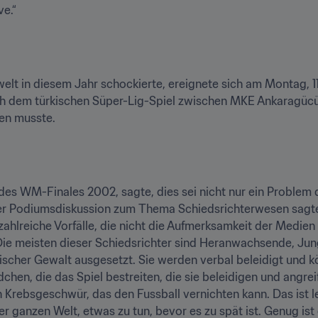
e.“
lwelt in diesem Jahr schockierte, ereignete sich am Montag, 1
ch dem türkischen Süper-Lig-Spiel zwischen MKE Ankaragücü
en musste.
r des WM-Finales 2002, sagte, dies sei nicht nur ein Problem 
iner Podiumsdiskussion zum Thema Schiedsrichterwesen sagte e
zahlreiche Vorfälle, die nicht die Aufmerksamkeit der Medien
Die meisten dieser Schiedsrichter sind Heranwachsende, Ju
ischer Gewalt ausgesetzt. Sie werden verbal beleidigt und kör
chen, die das Spiel bestreiten, die sie beleidigen und angre
 Krebsgeschwür, das den Fussball vernichten kann. Das ist lei
r ganzen Welt, etwas zu tun, bevor es zu spät ist. Genug ist