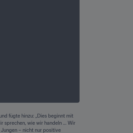
n
nd fügte hinzu: „Dies beginnt mit 
r sprechen, wie wir handeln ... Wir 
ungen – nicht nur positive 