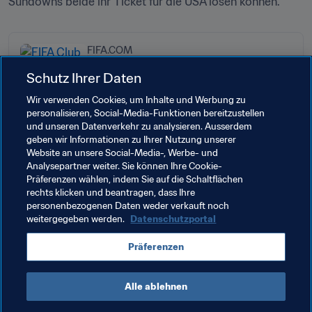
Sundowns beide ihr Ticket für die USA lösen können.
FIFA.COM
FIFA Klub-Weltmeisterschaft 2025™
Schutz Ihrer Daten
Konföderationen-Rangliste
Wir verwenden Cookies, um Inhalte und Werbung zu
personalisieren, Social-Media-Funktionen bereitzustellen
und unseren Datenverkehr zu analysieren. Ausserdem
geben wir Informationen zu Ihrer Nutzung unserer
Website an unsere Social-Media-, Werbe- und
Verwandte Themen
Analysepartner weiter. Sie können Ihre Cookie-
Präferenzen wählen, indem Sie auf die Schaltflächen
rechts klicken und beantragen, dass Ihre
Organisation
Organisation
Spain
UEFA
personenbezogenen Daten weder verkauft noch
weitergegeben werden.
Datenschutzportal
United Arab Emirates
AFC
England
Präferenzen
Korea Republic
CAF
Alle ablehnen