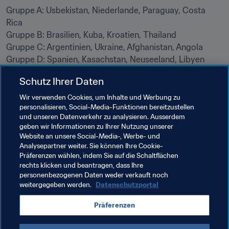
Gruppe A: Usbekistan, Niederlande, Paraguay, Costa 
Rica 

Gruppe B: Brasilien, Kuba, Kroatien, Thailand 

Gruppe C: Argentinien, Ukraine, Afghanistan, Angola 

Gruppe D: Spanien, Kasachstan, Neuseeland, Libyen 

Gruppe E: Portugal, Panama, Tadschikistan, Marokko 

Schutz Ihrer Daten
Gruppe F: IR Iran, Venezuela, Guatemala, Frankreich

Wir verwenden Cookies, um Inhalte und Werbung zu
personalisieren, Social-Media-Funktionen bereitzustellen
und unseren Datenverkehr zu analysieren. Ausserdem
Verwandte Themen
geben wir Informationen zu Ihrer Nutzung unserer
Website an unsere Social-Media-, Werbe- und
Analysepartner weiter. Sie können Ihre Cookie-
Organisation
Organisation
Uzbekistan
Präferenzen wählen, indem Sie auf die Schaltflächen
rechts klicken und beantragen, dass Ihre
AFC
personenbezogenen Daten weder verkauft noch
weitergegeben werden.
Datenschutzportal
Präferenzen