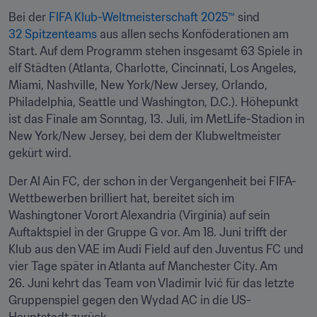
Bei der 
FIFA Klub-Weltmeisterschaft 2025™
 sind 
32 Spitzenteams
 aus allen sechs Konföderationen am 
Start. Auf dem Programm stehen insgesamt 63 Spiele in 
elf Städten (Atlanta, Charlotte, Cincinnati, Los Angeles, 
Miami, Nashville, New York/New Jersey, Orlando, 
Philadelphia, Seattle und Washington, D.C.). Höhepunkt 
ist das Finale am Sonntag, 13. Juli, im MetLife-Stadion in 
New York/New Jersey, bei dem der Klubweltmeister 
gekürt wird.
Der Al Ain FC, der schon in der Vergangenheit bei FIFA-
Wettbewerben brilliert hat, bereitet sich im 
Washingtoner Vorort Alexandria (Virginia) auf sein 
Auftaktspiel in der Gruppe G vor. Am 18. Juni trifft der 
Klub aus den VAE im Audi Field auf den Juventus FC und 
vier Tage später in Atlanta auf Manchester City. Am 
26. Juni kehrt das Team von Vladimir Ivić für das letzte 
Gruppenspiel gegen den Wydad AC in die US-