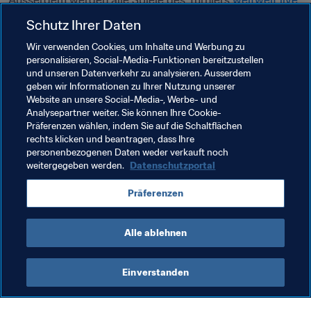
Ausserdem werden alle Spiele des Turniers 
weltweit live 
und kostenlos auf DAZN.com übertragen
. 
Schutz Ihrer Daten
Wir verwenden Cookies, um Inhalte und Werbung zu
Verwandte Themen
personalisieren, Social-Media-Funktionen bereitzustellen
und unseren Datenverkehr zu analysieren. Ausserdem
geben wir Informationen zu Ihrer Nutzung unserer
Organisation von Turnieren
Organisation
Website an unsere Social-Media-, Werbe- und
Analysepartner weiter. Sie können Ihre Cookie-
Organisation
Saudi Arabia
AFC
Präferenzen wählen, indem Sie auf die Schaltflächen
rechts klicken und beantragen, dass Ihre
New Zealand
OFC
USA
Concacaf
personenbezogenen Daten weder verkauft noch
weitergegeben werden.
Datenschutzportal
Präferenzen
Alle ablehnen
FIFA Klub-Weltmeisterschaft 2025™
Einverstanden