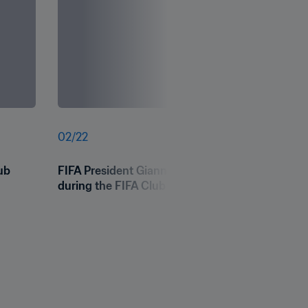
02
/
22
b 
FIFA President Gianni Infantino and Brazil leg
during the FIFA Club World Cup 2025™ draw 