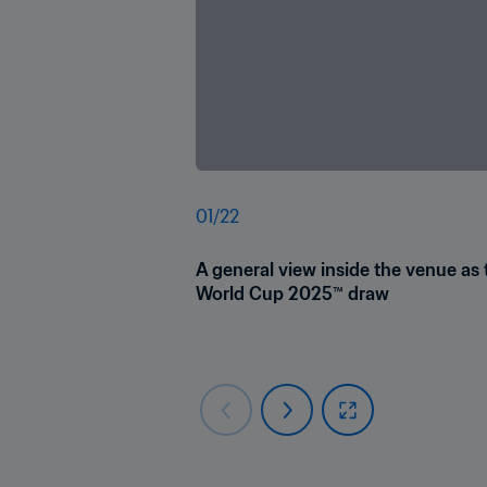
01
/
22
A general view inside the venue as 
World Cup 2025™ draw