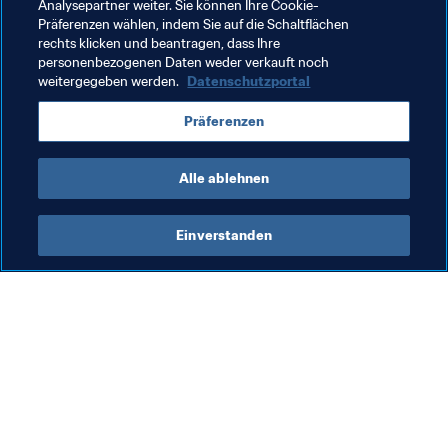
Mandat des Normalisierungskomitees ist bis 
Analysepartner weiter. Sie können Ihre Cookie-
Präferenzen wählen, indem Sie auf die Schaltflächen
30. Juni 2021 befristet.
rechts klicken und beantragen, dass Ihre
personenbezogenen Daten weder verkauft noch
weitergegeben werden.
Datenschutzportal
Verwandte Themen
Präferenzen
Organisation
Venezuela
Alle ablehnen
Einverstanden
Was die FIFA macht
Besuchen Sie auch
Legal
Alle Nachrichten und 
Themen
Transfersystem
Berichte und 