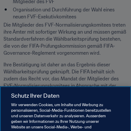
Mitglieder des FVF
Organisation und Durchführung der Wahl eines 
neuen FVF-Exekutivkomitees
Die Mitglieder des FVF-Normalisierungskomitees treten 
ihre Ämter mit sofortiger Wirkung an und müssen gemäß 
Standardverfahren die Wählbarkeitsprüfung bestehen, 
die von der FIFA-Prüfungskommission gemäß FIFA-
Governance-Reglement vorgenommen wird.
Ihre Bestätigung ist daher an das Ergebnis dieser 
Wählbarkeitsprüfung geknüpft. Die FIFA behält sich 
zudem das Recht vor, das Mandat der Mitglieder des 
FVF-Normalisierungskomitees in Absprache mit der 
CONMEBOL jederzeit zu widerrufen und/oder weitere 
Schutz Ihrer Daten
Mitglieder zu ernennen.
Wir verwenden Cookies, um Inhalte und Werbung zu
personalisieren, Social-Media-Funktionen bereitzustellen
Das Normalisierungskomitee wird als Wahlkommission 
und unseren Datenverkehr zu analysieren. Ausserdem
walten. Kein Mitglied des Normalisierungskomitees ist 
geben wir Informationen zu Ihrer Nutzung unserer
damit für eines der offenen FVF-Ämter wählbar. Das 
Website an unsere Social-Media-, Werbe- und