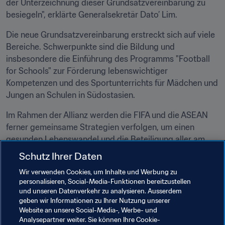
der Unterzeichnung dieser Grundsatzvereinbarung zu 
besiegeln", erklärte Generalsekretär Dato’ Lim.
Die neue Grundsatzvereinbarung erstreckt sich auf viele 
Bereiche. Schwerpunkte sind die Bildung und 
insbesondere die Einführung des Programms "Football 
for Schools" zur Förderung lebenswichtiger 
Kompetenzen und des Sportunterrichts für Mädchen und 
Jungen an Schulen in Südostasien.
Im Rahmen der Allianz werden die FIFA und die ASEAN 
ferner gemeinsame Strategien verfolgen, um einen 
gesunden Lebenswandel und die Beteiligung aller am 
Fussball, insbesondere von Frauen und ausgegrenzten 
Schutz Ihrer Daten
Gruppen, zu fördern.
Wir verwenden Cookies, um Inhalte und Werbung zu
personalisieren, Social-Media-Funktionen bereitzustellen
Weitere Kooperationsbereiche sind die Verbesserung 
und unseren Datenverkehr zu analysieren. Ausserdem
des Kinderschutzes im Fussball und die Wahrung der 
geben wir Informationen zu Ihrer Nutzung unserer
Integrität des Sports durch die Förderung des 
Website an unsere Social-Media-, Werbe- und
Bewusstseins für Fairness sowie die Bekämpfung von 
Analysepartner weiter. Sie können Ihre Cookie-