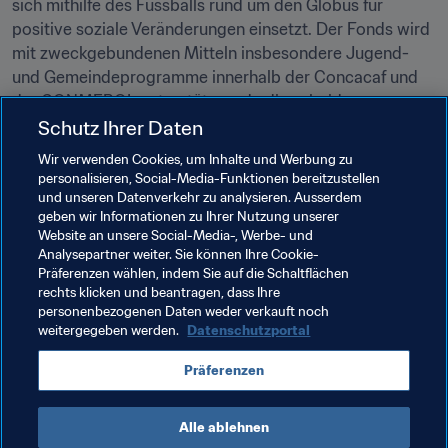
sich mithilfe des Fussballs rund um den Globus für 
positive soziale Veränderungen einsetzt. Der Fonds wird 
mit zweckgebundenen Mitteln insbesondere Jugend- 
und Gemeindeprogramme innerhalb der Concacaf und 
der CONMEBOL unterstützen, da diese beiden 
Konföderationen durch die Straftaten am stärksten 
Schutz Ihrer Daten
geschädigt wurden. Alle Projekte werden strengen 
Wir verwenden Cookies, um Inhalte und Werbung zu
Kontrollen, Revisionen und Compliance-Prüfungen 
personalisieren, Social-Media-Funktionen bereitzustellen
unterzogen, damit volle Transparenz und Rechenschaft 
und unseren Datenverkehr zu analysieren. Ausserdem
geben wir Informationen zu Ihrer Nutzung unserer
garantiert sind.
Website an unsere Social-Media-, Werbe- und
Analysepartner weiter. Sie können Ihre Cookie-
Präferenzen wählen, indem Sie auf die Schaltflächen
rechts klicken und beantragen, dass Ihre
Verwandte Themen
personenbezogenen Daten weder verkauft noch
weitergegeben werden.
Datenschutzportal
FIFA-Präsident
FIFA-Stiftung
Organisation
Präferenzen
Organisation
FIFA-Rat
Alle ablehnen