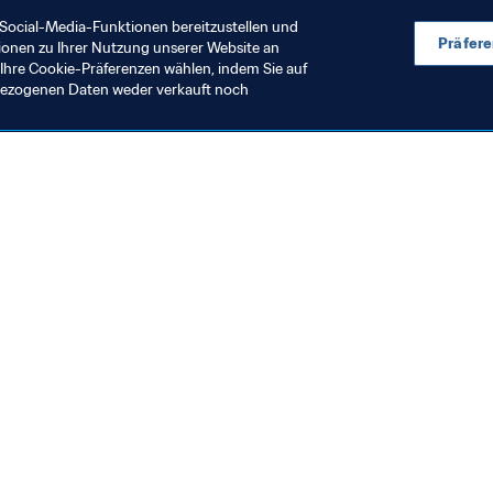
Social-Media-Funktionen bereitzustellen und
Präfer
ionen zu Ihrer Nutzung unserer Website an
Ihre Cookie-Präferenzen wählen, indem Sie auf
nbezogenen Daten weder verkauft noch
rganisation
Organisation
IFA präsentiert
Stellungnahm
achhaltigkeits- und
Präsidenten
enschenrechtsstrategie
. Aug. 2026
31. Juli 2026
ür die FIFA Frauen-
eltmeisterschaft Brasilien 2027™