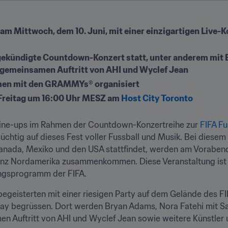
m Mittwoch, dem 10. Juni, mit einer einzigartigen Live-K
ngekündigte Countdown-Konzert statt, unter anderem mit B
gemeinsamen Auftritt von AHI und Wyclef Jean
en mit den GRAMMYs® organisiert
 Freitag um 16:00 Uhr MESZ am 
Host City Toronto
ine-ups im Rahmen der Countdown-Konzertreihe zur 
FIFA F
chtig auf dieses Fest voller Fussball und Musik. Bei diesem 
Kanada, Mexiko und den USA stattfindet, werden am Vorabend
anz Nordamerika zusammenkommen. Diese Veranstaltung ist ei
ngsprogramm der FIFA. 
begeisterten mit einer riesigen Party auf dem Gelände des FI
way begrüssen. Dort werden Bryan Adams, Nora Fatehi mit Sa
n Auftritt von AHI und Wyclef Jean sowie weitere Künstler 