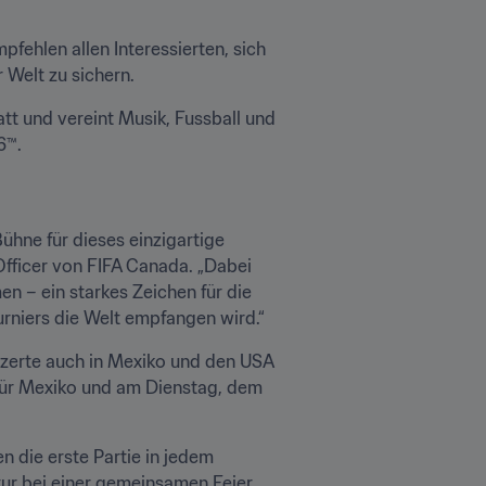
mpfehlen allen Interessierten, sich 
 Welt zu sichern.
t und vereint Musik, Fussball und 
6™.
ühne für dieses einzigartige 
ficer von FIFA Canada. „Dabei 
 – ein starkes Zeichen für die 
urniers die Welt empfangen wird.“
zerte auch in Mexiko und den USA 
für Mexiko und am Dienstag, dem 
n die erste Partie in jedem 
ur bei einer gemeinsamen Feier 