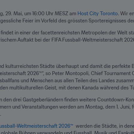
ag, 29. Mai, um 16:00 Uhr MESZ am 
Host City Toronto
. Wir e
ergessliche Feier im Vorfeld des grössten Sportereignisses der
ndet in einer der facettenreichsten Metropolen der Welt stat
rischem Auftakt bei der FIFA Fussball-Weltmeisterschaft 202
 und kulturreichsten Städte überhaupt und damit die perfekte B
sterschaft 2026™“, so Peter Montopoli, Chief Tournament Of
ballfans und Menschen aus allen Teilen des Landes zusammen
den multikulturellen Geist, mit denen Kanada während des T
 in den drei Gastgeberländern finden weitere Countdown-Kon
nehmern und Veranstaltungen werden am Montag, dem 1. Juni, 
. 
Fussball-Weltmeisterschaft 2026™
  werden die Städte, in dene
 globale Bühnen verwandeln und Fussball, Musik und Fankult