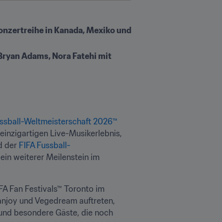
onzertreihe in Kanada, Mexiko und 
ryan Adams, Nora Fatehi mit 
ussball-Weltmeisterschaft 2026™
einzigartigen Live-Musikerlebnis, 
 der 
FIFA Fussball-
n weiterer Meilenstein im 
FA Fan Festivals™ Toronto im 
njoy und Vegedream auftreten, 
und besondere Gäste, die noch 