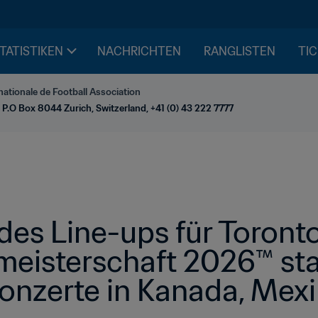
STATISTIKEN
NACHRICHTEN
RANGLISTEN
TIC
nationale de Football Association
 P.O Box 8044 Zurich, Switzerland, +41 (0) 43 222 7777
es Line-ups für Toronto:
meisterschaft 2026™ star
zerte in Kanada, Mexi