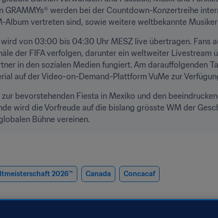
n GRAMMYs® werden bei der Countdown-Konzertreihe internat
WM-Album vertreten sind, sowie weitere weltbekannte Musiker
ird von 03:00 bis 04:30 Uhr MESZ live übertragen. Fans au
näle der FIFA verfolgen, darunter ein weltweiter Livestream ü
rtner in den sozialen Medien fungiert. Am darauffolgenden Ta
rial auf der Video-on-Demand-Plattform VuMe zur Verfügung
n zur bevorstehenden Fiesta in Mexiko und den beeindrucken
e wird die Vorfreude auf die bislang grösste WM der Geschi
 globalen Bühne vereinen.
ltmeisterschaft 2026™
Canada
Concacaf