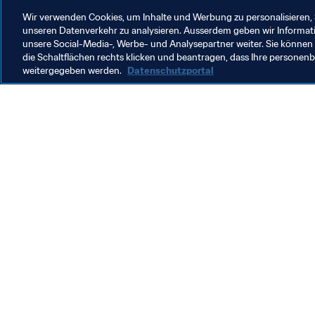
Wir verwenden Cookies, um Inhalte und Werbung zu personalisieren, 
unseren Datenverkehr zu analysieren. Ausserdem geben wir Informat
unsere Social-Media-, Werbe- und Analysepartner weiter. Sie können 
Organisation
die Schaltflächen rechts klicken und beantragen, dass Ihre persone
weitergegeben werden.
Datenschutzportal
Organisation
O
Organisation
F
N
M
4
f
W