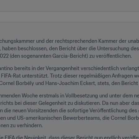
suchungskammer und der rechtsprechenden Kammer der unabh
s, haben beschlossen, den Bericht über die Untersuchung des
022 (den sogenannten Garcia-Bericht) zu veröffentlichen.
antino bereits in der Vergangenheit verschiedentlich verlangt
IFA-Rat unterstützt. Trotz dieser regelmäßigen Anfragen wei
ornel Borbély und Hans-Joachim Eckert, stets, den Bericht 
mmenden Woche erstmals in Vollbesetzung und unter dem neue
richts bei dieser Gelegenheit zu diskutieren. Da nun aber da
n die neuen Vorsitzenden die sofortige Veröffentlichung des 
en und US-amerikanischen Bewerberteams, die Cornel Borbély 
onen zu verhindern.
 FIFA die Neuigkeit, dass dieser Bericht nun endlich veröffe