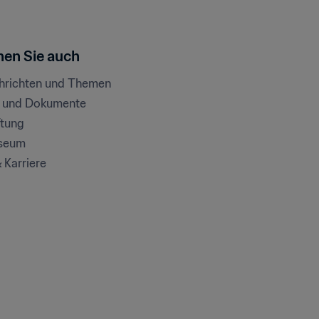
en Sie auch
chrichten und Themen
e und Dokumente
ftung
seum
& Karriere