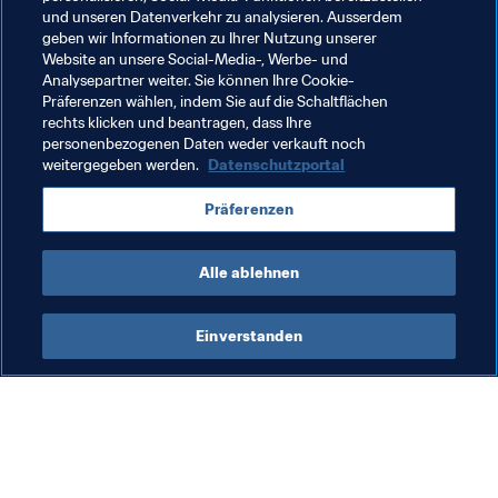
und unseren Datenverkehr zu analysieren. Ausserdem
Verwandte Themen
geben wir Informationen zu Ihrer Nutzung unserer
Website an unsere Social-Media-, Werbe- und
Analysepartner weiter. Sie können Ihre Cookie-
Organisation von Turnieren
Organisation
Präferenzen wählen, indem Sie auf die Schaltflächen
rechts klicken und beantragen, dass Ihre
Saudi Arabia
AFC
France
UEFA
personenbezogenen Daten weder verkauft noch
weitergegeben werden.
Datenschutzportal
Präferenzen
Alle ablehnen
Organisation
Einverstanden