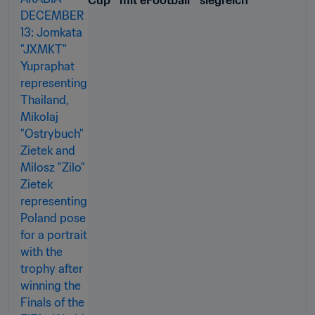
Cup™ mit eFootball™ siegreich