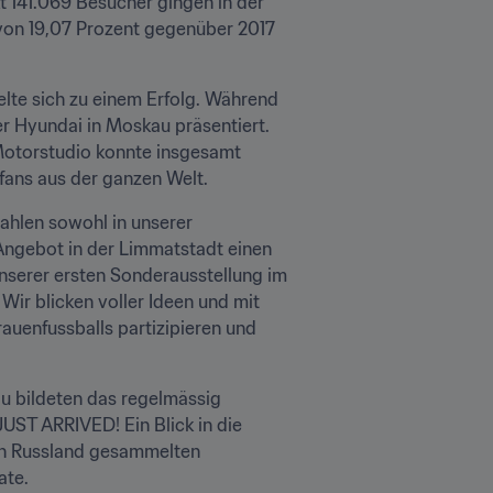
 141.069 Besucher gingen in der 
 von 19,07 Prozent gegenüber 2017 
lte sich zu einem Erfolg. Während 
 Hyundai in Moskau präsentiert. 
Motorstudio konnte insgesamt 
fans aus der ganzen Welt.
hlen sowohl in unserer 
Angebot in der Limmatstadt einen 
nserer ersten Sonderausstellung im 
ir blicken voller Ideen und mit 
uenfussballs partizipieren und 
u bildeten das regelmässig 
ST ARRIVED! Ein Blick in die 
in Russland gesammelten 
ate.