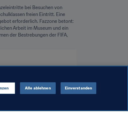
leintritte bei Besuchen von 
ulklassen freien Eintritt. Eine 
bot erforderlich. Fazzone betont: 
lichen Arbeit im Museum und ein 
men der Bestrebungen der FIFA, 
enzen
Alle ablehnen
Einverstanden