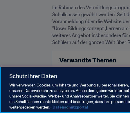
Im Rahmen des Vermittlungsprogram
Schulklassen gezählt werden. Seit de
Voranmeldung über die Website des 
"Unser Bildungskonzept ‚Lernen am P
weiteres Angebot insbesondere für 
Schülern auf der ganzen Welt über
Verwandte Themen
Organisation
Schutz Ihrer Daten
Wir verwenden Cookies, um Inhalte und Werbung zu personalisieren, 
unseren Datenverkehr zu analysieren. Ausserdem geben wir Informat
unsere Social-Media-, Werbe- und Analysepartner weiter. Sie können 
die Schaltflächen rechts klicken und beantragen, dass Ihre persone
weitergegeben werden.
Datenschutzportal