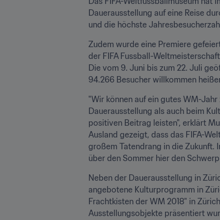
Das FIFA-Weltfussballmuseum hat im 
Dauerausstellung auf eine Reise dur
und die höchste Jahresbesucherzahl
Zudem wurde eine Premiere gefeiert.
der FIFA Fussball-Weltmeisterschaf
Die vom 9. Juni bis zum 22. Juli g
94.266 Besucher willkommen heißen 
"Wir können auf ein gutes WM-Jahr 
Dauerausstellung als auch beim Kult
positiven Beitrag leisten", erklärt
Ausland gezeigt, dass das FIFA-Weltf
großem Tatendrang in die Zukunft. I
über den Sommer hier den Schwerpu
Neben der Dauerausstellung in Züri
angebotene Kulturprogramm in Zürich
Frachtkisten der WM 2018" in Züric
Ausstellungsobjekte präsentiert wur