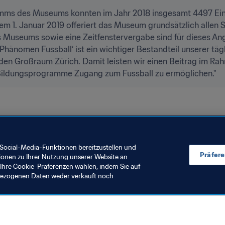
ms des Museums konnten im Jahr 2018 insgesamt 4497 Einze
m 1. Januar 2019 offeriert das Museum grundsätzlich allen Sch
Museums sowie eine Zeitfenstervergabe sind für dieses Ange
hänomen Fussball‘ ist ein wichtiger Bestandteil unserer täg
den Großraum Zürich. Damit leisten wir einen Beitrag im Rah
 Bildungsprogramme Zugang zum Fussball zu ermöglichen."
Social-Media-Funktionen bereitzustellen und
Präfer
ionen zu Ihrer Nutzung unserer Website an
Ihre Cookie-Präferenzen wählen, indem Sie auf
nbezogenen Daten weder verkauft noch