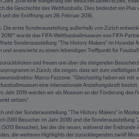
Jahr 2018 eine Steigerung der Besucherzahlen erzielt. Exakt
ch die Geschichte des Weltfussballs. Dies bedeutet ein Plus
 seit der Eröffnung am 28. Februar 2016.
 Die erste Sonderausstellung außerhalb von Zürich entwicke
t 2018™ wurde das FIFA-Weltfussballmuseum von FIFA-Partner
eöffnete Sonderausstellung "The History Makers" im Hyundai 
und avancierte zu einem lebendigen Treffpunkt für Fussball
zurückblicken und freuen uns über die steigenden Besucherza
urprogramm in Zürich, die zeigen, dass wir zum vielfältigen 
 Museumsdirektor Marco Fazzone. "Gleichzeitig haben wir mit u
ussballmuseum eine internationale Anziehungskraft besitzt. W
m Jahr 2019 werden wir als Museum an der Förderung des Fra
nkt setzen."
ch und der Sonderausstellung "The History Makers" in Moska
 (5911 Besucher im Jahr 2018) und die Sonderausstellung "JU
h (5013 Besucher), bei der die neuen, während der Endrunde 
den, die weiteren Highlights der zurückliegenden zwölf Mon