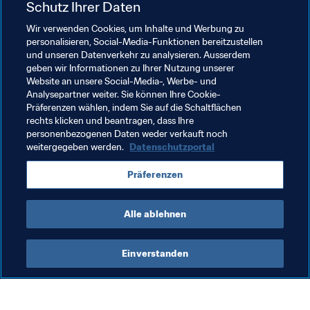
Lebenswandels von Fussball- und 
Schutz Ihrer Daten
Sportmarketingfunktionären. Sobald die FIFA dieses 
Wir verwenden Cookies, um Inhalte und Werbung zu
Geld zurückerhält, wird sie es seinem ursprünglichen 
personalisieren, Social-Media-Funktionen bereitzustellen
Zweck zuführen, d. h. zum Wohl und zur Förderung des 
und unseren Datenverkehr zu analysieren. Ausserdem
geben wir Informationen zu Ihrer Nutzung unserer
internationalen Fussballs investieren", betonte Infantino.
Website an unsere Social-Media-, Werbe- und
Analysepartner weiter. Sie können Ihre Cookie-
Verwandte Dokumente
Präferenzen wählen, indem Sie auf die Schaltflächen
rechts klicken und beantragen, dass Ihre
personenbezogenen Daten weder verkauft noch
weitergegeben werden.
Datenschutzportal
Verwandte Themen
Präferenzen
Organisation
Alle ablehnen
Einverstanden