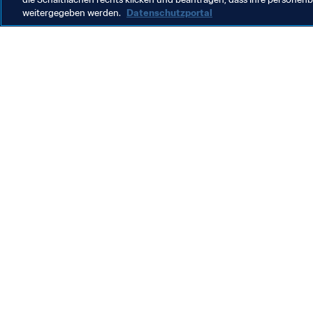
weitergegeben werden.
Datenschutzportal
Was die FIFA macht
Besuch
Legal
Alle Na
Transfersystem
Bericht
Frauenfussball
FIFA-Sti
Fussballförderung
FIFA Mu
Innovation
Stellen 
Talentförderung
Organisation von Turnieren
Nachhaltigkeit
Menschenrechte und Antidiskriminierung
Gesundheit und Medizin
Bildungsinitiativen