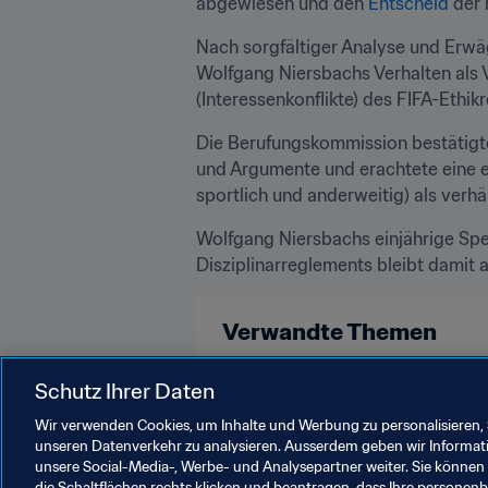
abgewiesen und den 
Entscheid
 der
Nach sorgfältiger Analyse und Erwä
Wolfgang Niersbachs Verhalten als V
(Interessenkonflikte) des FIFA-Ethik
Die Berufungskommission bestätigt
und Argumente und erachtete eine ein
sportlich und anderweitig) als verhä
Wolfgang Niersbachs einjährige Sperr
Disziplinarreglements bleibt damit a
Verwandte Themen
Organisation
Schutz Ihrer Daten
Wir verwenden Cookies, um Inhalte und Werbung zu personalisieren, 
unseren Datenverkehr zu analysieren. Ausserdem geben wir Informat
unsere Social-Media-, Werbe- und Analysepartner weiter. Sie können 
die Schaltflächen rechts klicken und beantragen, dass Ihre persone