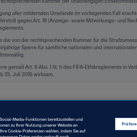
 rechtsprechenden Kammer der unabhängigen Ethikkommissio
gung aller mildernden Umstände im vorliegenden Fall erach
erstoß gegen Art. 18 (Anzeige- sowie Mitwirkungs- und Rechen
reglements.
e die von der rechtsprechenden Kammer für die Strafzumes
jährige Sperre für sämtliche nationalen und internationalen F
ltnismäßig.
e gemäß Art. 6 Abs. 1 lit. h des FIFA-Ethikreglements in Ver
b 25. Juli 2016 wirksam.
Social-Media-Funktionen bereitzustellen und
Präfer
ionen zu Ihrer Nutzung unserer Website an
Ihre Cookie-Präferenzen wählen, indem Sie auf
nbezogenen Daten weder verkauft noch