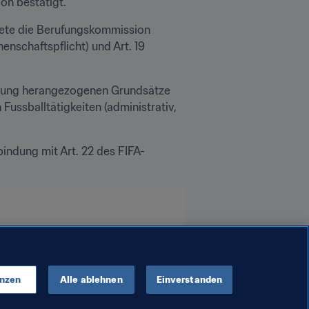
n bestätigt.
tete die Berufungskommission 
schaftspflicht) und Art. 19 
sung herangezogenen Grundsätze 
ussballtätigkeiten (administrativ, 
bindung mit Art. 22 des FIFA-
enzen
Alle ablehnen
Einverstanden