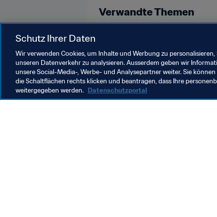
Verwandte Themen
Organisation
Schutz Ihrer Daten
Wir verwenden Cookies, um Inhalte und Werbung zu personalisieren, 
unseren Datenverkehr zu analysieren. Ausserdem geben wir Informat
unsere Social-Media-, Werbe- und Analysepartner weiter. Sie können 
die Schaltflächen rechts klicken und beantragen, dass Ihre persone
weitergegeben werden.
Datenschutzportal
Was die FIFA macht
Besuch
Legal
Alle Na
Transfersystem
Bericht
Frauenfussball
FIFA-Sti
Fussballförderung
FIFA Mu
Innovation
Stellen 