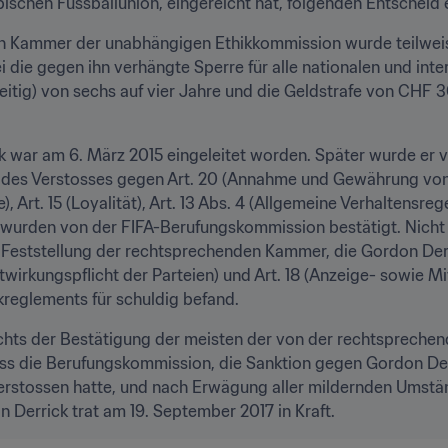
ischen Fussballunion, eingereicht hat, folgenden Entscheid 
n Kammer der unabhängigen Ethikkommission wurde teilweis
 die gegen ihn verhängte Sperre für alle nationalen und inter
weitig) von sechs auf vier Jahre und die Geldstrafe von CHF 
k war am 6. März 2015 eingeleitet worden. Später wurde er
des Verstosses gegen Art. 20 (Annahme und Gewährung von
te), Art. 15 (Loyalität), Art. 13 Abs. 4 (Allgemeine Verhaltensre
wurden von der FIFA-Berufungskommission bestätigt. Nicht b
eststellung der rechtsprechenden Kammer, die Gordon Derri
twirkungspflicht der Parteien) und Art. 18 (Anzeige- sowie M
kreglements für schuldig befand.
chts der Bestätigung der meisten der von der rechtsprech
 die Berufungskommission, die Sanktion gegen Gordon Derri
erstossen hatte, und nach Erwägung aller mildernden Umstän
 Derrick trat am 19. September 2017 in Kraft.