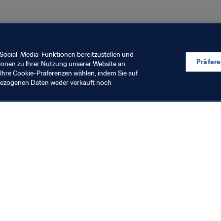
Social-Media-Funktionen bereitzustellen und
Präfer
ionen zu Ihrer Nutzung unserer Website an
Ihre Cookie-Präferenzen wählen, indem Sie auf
nbezogenen Daten weder verkauft noch
en Sie auch
chrichten und Themen
e und Dokumente
ftung
seum
& Karriere