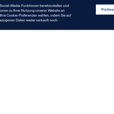
Social-Media-Funktionen bereitzustellen und
Präfer
ionen zu Ihrer Nutzung unserer Website an
Ihre Cookie-Präferenzen wählen, indem Sie auf
nbezogenen Daten weder verkauft noch
en Sie auch
chrichten und Themen
e und Dokumente
ftung
seum
& Karriere