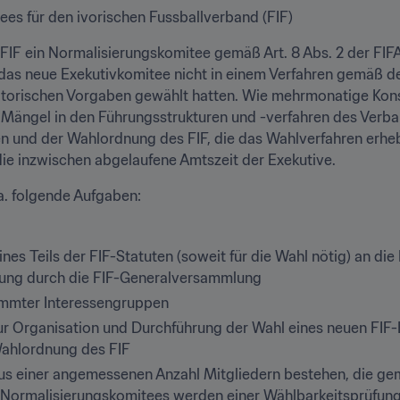
es für den ivorischen Fussballverband (FIF)
FIF ein Normalisierungskomitee gemäß Art. 8 Abs. 2 der FIF
das neue Exekutivkomitee nicht in einem Verfahren gemäß den
atorischen Vorgaben gewählt hatten. Wie mehrmonatige Kons
ängel in den Führungsstrukturen und -verfahren des Verband
 und der Wahlordnung des FIF, die das Wahlverfahren erhebl
e inzwischen abgelaufene Amtszeit der Exekutive.
a. folgende Aufgaben:
es Teils der FIF-Statuten (soweit für die Wahl nötig) an di
dung durch die FIF-Generalversammlung
immter Interessengruppen
r Organisation und Durchführung der Wahl eines neuen FIF-
Wahlordnung des FIF
us einer angemessenen Anzahl Mitgliedern bestehen, die ge
s Normalisierungskomitees werden einer Wählbarkeitsprüfung