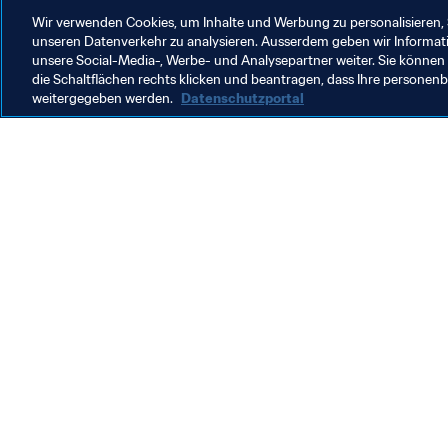
Wir verwenden Cookies, um Inhalte und Werbung zu personalisieren, 
unseren Datenverkehr zu analysieren. Ausserdem geben wir Informat
unsere Social-Media-, Werbe- und Analysepartner weiter. Sie können 
die Schaltflächen rechts klicken und beantragen, dass Ihre persone
weitergegeben werden.
Datenschutzportal
Was die FIFA macht
Besuch
Legal
Alle Na
Transfersystem
Bericht
Frauenfussball
FIFA-Sti
Fussballförderung
FIFA Mu
Innovation
Stellen 
Talentförderung
Organisation von Turnieren
Nachhaltigkeit