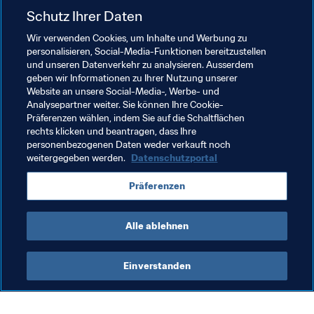
gegen die Cook-Inseln spielen.
Schutz Ihrer Daten
Wir verwenden Cookies, um Inhalte und Werbung zu
Verwandte Themen
personalisieren, Social-Media-Funktionen bereitzustellen
und unseren Datenverkehr zu analysieren. Ausserdem
geben wir Informationen zu Ihrer Nutzung unserer
Frauenfussball
Recht
FIFA-Kongress
Website an unsere Social-Media-, Werbe- und
Analysepartner weiter. Sie können Ihre Cookie-
FIFA-Präsident
Mitgliedsverbände
Präferenzen wählen, indem Sie auf die Schaltflächen
rechts klicken und beantragen, dass Ihre
Organisation
FIFA-Rat
Afghanistan
AFC
personenbezogenen Daten weder verkauft noch
weitergegeben werden.
Datenschutzportal
Präferenzen
Alle ablehnen
Frauenfussball
Einverstanden