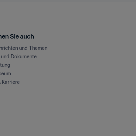
en Sie auch
chrichten und Themen
e und Dokumente
ftung
seum
& Karriere