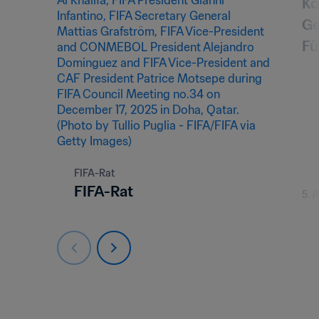
Ko
Ge
Fü
(M
FIFA-Rat
FIFA-Rat
5. 