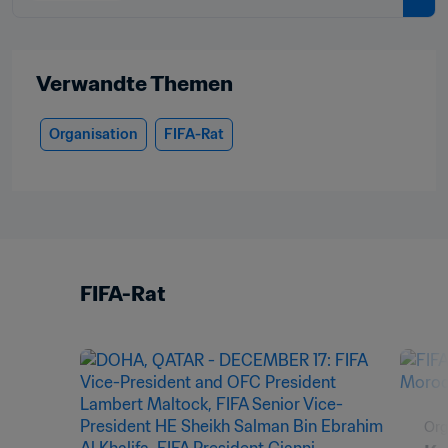
Verwandte Themen
Organisation
FIFA-Rat
FIFA-Rat
Org