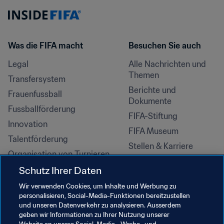
Was die FIFA macht
Besuchen Sie auch
Legal
Alle Nachrichten und 
Themen
Transfersystem
Berichte und 
Frauenfussball
Dokumente
Fussballförderung
FIFA-Stiftung
Innovation
FIFA Museum
Talentförderung
Stellen & Karriere
Organisation von Turnieren
Nachhaltigkeit
Schutz Ihrer Daten
Menschenrechte und 
Wir verwenden Cookies, um Inhalte und Werbung zu
Antidiskriminierung
personalisieren, Social-Media-Funktionen bereitzustellen
und unseren Datenverkehr zu analysieren. Ausserdem
Gesundheit und Medizin
geben wir Informationen zu Ihrer Nutzung unserer