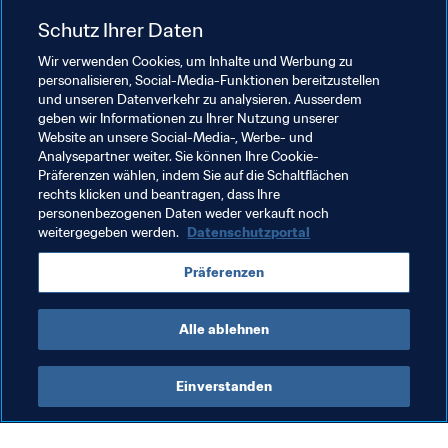
langwieriger Prozess. Schwere Sanktionen können nicht 
Schutz Ihrer Daten
die einzige Möglichkeit sein, dies zu kontrollieren. Ich 
komme von den Vereinten Nationen, dort setzen wir auf 
Wir verwenden Cookies, um Inhalte und Werbung zu
personalisieren, Social-Media-Funktionen bereitzustellen
Dialog und Aufklärung. Wären Sanktionen der einzige 
und unseren Datenverkehr zu analysieren. Ausserdem
wirksame Weg, Stolpersteine zu beseitigen, wäre die 
geben wir Informationen zu Ihrer Nutzung unserer
Welt heute eine bessere, denn die Menschen tendieren 
Website an unsere Social-Media-, Werbe- und
eher zu Sanktionierungen und weniger zu Erziehung und 
Analysepartner weiter. Sie können Ihre Cookie-
Präferenzen wählen, indem Sie auf die Schaltflächen
Aufklärung. Wir müssen beides verknüpfen."
rechts klicken und beantragen, dass Ihre
personenbezogenen Daten weder verkauft noch
weitergegeben werden.
Datenschutzportal
Verwandte Themen
Präferenzen
Organisation
Organisation
FIFA-Rat
Alle ablehnen
Einverstanden