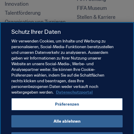
Innovation
FIFA Museum
Talentförderung
Stellen & Karriere
Organisation von Turnieren
Nachhaltigkeit
Schutz Ihrer Daten
Menschenrechte und 
Wir verwenden Cookies, um Inhalte und Werbung zu
Antidiskriminierung
personalisieren, Social-Media-Funktionen bereitzustellen
und unseren Datenverkehr zu analysieren. Ausserdem
Gesundheit und Medizin
geben wir Informationen zu Ihrer Nutzung unserer
Bildungsinitiativen
Website an unsere Social-Media-, Werbe- und
Analysepartner weiter. Sie können Ihre Cookie-
Präferenzen wählen, indem Sie auf die Schaltflächen
rechts klicken und beantragen, dass Ihre
personenbezogenen Daten weder verkauft noch
weitergegeben werden.
Datenschutzportal
Präferenzen
Alle ablehnen
NUTZUNGSBEDINGUNGEN
FIFA-DATENSCHUTZPORTAL
DOWNLOADS
COOKIE-EINSTELLUNGEN
Urheberrechte © 1994–2025 FIFA. Alle Rechte vorbehalten.