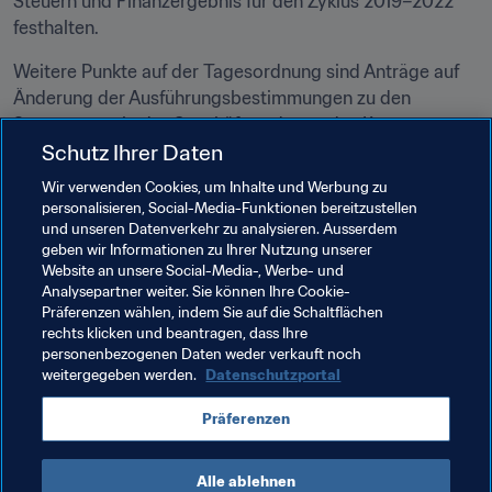
Steuern und Finanzergebnis für den Zyklus 2019–2022 
festhalten.
Weitere Punkte auf der Tagesordnung sind Anträge auf 
Änderung der Ausführungsbestimmungen zu den 
Statuten sowie der Geschäftsordnung des Kongresses.
Schutz Ihrer Daten
Alle Unterlagen und Informationen zu diesen Punkten 
Wir verwenden Cookies, um Inhalte und Werbung zu
sind auch auf den digitalen FIFA-Plattformen zu finden.
personalisieren, Social-Media-Funktionen bereitzustellen
und unseren Datenverkehr zu analysieren. Ausserdem
Der FIFA-Kongress wird live auf FIFA.com übertragen. Im 
geben wir Informationen zu Ihrer Nutzung unserer
Anschluss findet eine Medienkonferenz statt. 
Website an unsere Social-Media-, Werbe- und
Informationen zu den Medienakkreditierungen werden zu 
Analysepartner weiter. Sie können Ihre Cookie-
Präferenzen wählen, indem Sie auf die Schaltflächen
einem späteren Zeitpunkt mitgeteilt.
rechts klicken und beantragen, dass Ihre
personenbezogenen Daten weder verkauft noch
weitergegeben werden.
Datenschutzportal
Verwandte Themen
Präferenzen
FIFA-Kongress
Organisation
Alle ablehnen