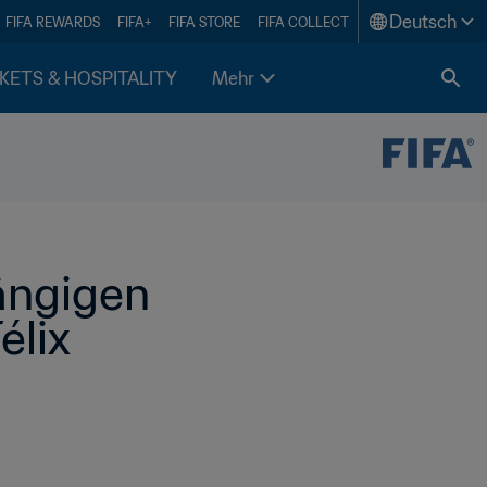
Deutsch
FIFA REWARDS
FIFA+
FIFA STORE
FIFA COLLECT
KETS & HOSPITALITY
Mehr
ngigen 
élix