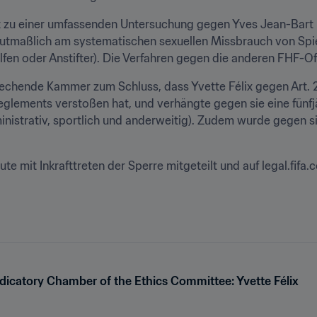
 zu einer umfassenden Untersuchung gegen Yves Jean-Bart und
tmaßlich am systematischen sexuellen Missbrauch von Spiele
ilfen oder Anstifter). Die Verfahren gegen die anderen FHF-Of
echende Kammer zum Schluss, dass Yvette Félix gegen Art. 2
reglements verstoßen hat, und verhängte gegen sie eine fünfjä
dministrativ, sportlich und anderweitig). Zudem wurde gegen 
e mit Inkrafttreten der Sperre mitgeteilt und auf legal.fifa.c
udicatory Chamber of the Ethics Committee: Yvette Félix