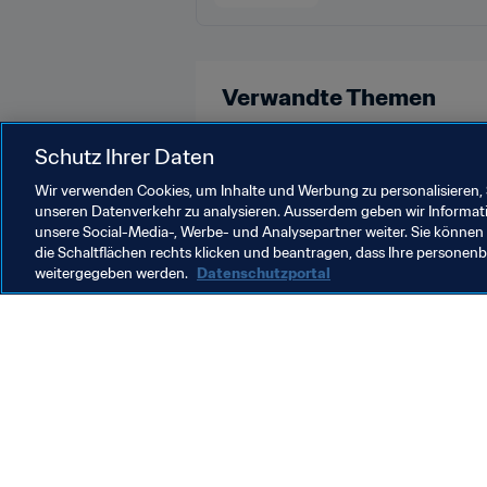
Verwandte Themen
Recht
Organisation
Schutz Ihrer Daten
Wir verwenden Cookies, um Inhalte und Werbung zu personalisieren, 
unseren Datenverkehr zu analysieren. Ausserdem geben wir Informat
unsere Social-Media-, Werbe- und Analysepartner weiter. Sie können 
die Schaltflächen rechts klicken und beantragen, dass Ihre persone
weitergegeben werden.
Datenschutzportal
Was die FIFA macht
Besuch
Legal
Alle Na
Transfersystem
Bericht