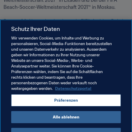
Weltmeisterschaft 2021™ in Litauen und bei der FIFA 
Beach-Soccer-Weltmeisterschaft 2021™ in Moskau.

Der am 30. November beginnende FIFA-Arabien-Pokal 
Schutz Ihrer Daten
2021™ bietet der FIFA und der WHO weitere 
Möglichkeiten, sich mithilfe des Fussballs für die 
Wir verwenden Cookies, um Inhalte und Werbung zu
Gesundheitsförderung zu engagieren.

personalisieren, Social-Media-Funktionen bereitzustellen
und unseren Datenverkehr zu analysieren. Ausserdem
geben wir Informationen zu Ihrer Nutzung unserer
Website an unsere Social-Media-, Werbe- und
Analysepartner weiter. Sie können Ihre Cookie-
Präferenzen wählen, indem Sie auf die Schaltflächen
rechts klicken und beantragen, dass Ihre
personenbezogenen Daten weder verkauft noch
weitergegeben werden.
Datenschutzportal
Verwandte Themen
Präferenzen
Medizinisch
Organisation
Organisation
Alle ablehnen