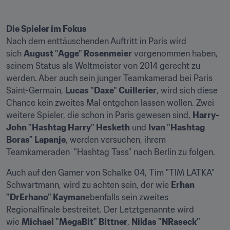
Die Spieler im Fokus
Nach dem enttäuschenden Auftritt in Paris wird 
sich 
August "Agge" Rosenmeier
 vorgenommen haben, 
seinem Status als Weltmeister von 2014 gerecht zu 
werden. Aber auch sein junger Teamkamerad bei Paris 
Saint-Germain, 
Lucas "Daxe" Cuillerier
, wird sich diese 
Chance kein zweites Mal entgehen lassen wollen. Zwei 
weitere Spieler, die schon in Paris gewesen sind, 
Harry-
John "Hashtag Harry" Hesketh
 und 
Ivan "Hashtag 
Boras" Lapanje
, werden versuchen, ihrem 
Teamkameraden  "Hashtag Tass" nach Berlin zu folgen.
Auch auf den Gamer von Schalke 04, Tim "TIM LATKA" 
Schwartmann, wird zu achten sein, der wie 
Erhan 
"DrErhano" Kayman
ebenfalls sein zweites 
Regionalfinale bestreitet. Der Letztgenannte wird 
wie 
Michael "MegaBit" Bittner
, 
Niklas "NRaseck" 