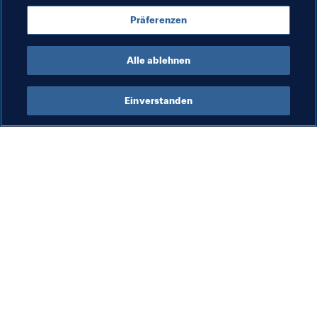
Präferenzen
Spain
UEFA
Alle ablehnen
Einverstanden
Was die FIFA macht
Besuchen Sie auch
Legal
Alle Nachrichten und 
Themen
Transfersystem
Berichte und 
Frauenfussball
Dokumente
Fussballförderung
FIFA-Stiftung
Innovation
FIFA Museum