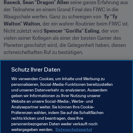
Raseck
, 
Sean "Dragon" Allen
 seine ganze Erfahrung aus 
der Teilnahme an einem Grand Final des FIWC in die 
Waagschale werfen. Ganz zu schweigen von  
Ty "Ty 
Walton" Walton
, der ein wahrer Routinier beim FIWC ist. 
Nicht zuletzt wird 
Spencer “Gorilla” Ealing
, der von 
vielen seiner Kollegen als einer der besten Gamer des 
Planeten geschätzt wird, die Gelegenheit haben, diesen 
schmeichelhaften Ruf zu bestätigen.
Schutz Ihrer Daten
Ziel Berlin, dann London! 
Wir verwenden Cookies, um Inhalte und Werbung zu
personalisieren, Social-Media-Funktionen bereitzustellen
Die acht besten Spieler in Madrid werden nach Berlin 
und unseren Datenverkehr zu analysieren. Ausserdem
reisen, wo sie auf die Elite des virtuellen Fussballs 
geben wir Informationen zu Ihrer Nutzung unserer
treffen. In der deutschen Hauptstadt werden sie darauf 
Website an unsere Social-Media-, Werbe- und
hoffen, ihr Ticket zum Grand Final des FIWC 2017 zu 
Analysepartner weiter. Sie können Ihre Cookie-
Präferenzen wählen, indem Sie auf die Schaltflächen
holen, das dieses Jahr in London stattfindet.
rechts klicken und beantragen, dass Ihre
personenbezogenen Daten weder verkauft noch
weitergegeben werden.
Datenschutzportal
Verwandte Themen