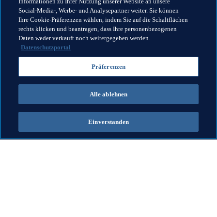
träumen. “
Informationen zu Ihrer Nutzung unserer Website an unsere
Social-Media-, Werbe- und Analysepartner weiter. Sie können
Bis heute (Stand: 24. August 2019) sind 14 Einsätze im 
Ihre Cookie-Präferenzen wählen, indem Sie auf die Schaltflächen
rechts klicken und beantragen, dass Ihre personenbezogenen
ungarischen Oberhaus hinzugekommen, ein weiterer 
Daten weder verkauft noch weitergegeben werden.
Treffer allerdings nicht. Lediglich im Pokal konnte sich Zsori 
Datenschutzportal
noch einmal in die Torschützenliste eintragen. Doch dieses 
eine Tor wird er wohl nie vergessen.
Präferenzen
Alle ablehnen
Einverstanden
Was die FIFA macht
Besuchen Sie auch
Legal
Alle Nachrichten und 
Themen
Transfersystem