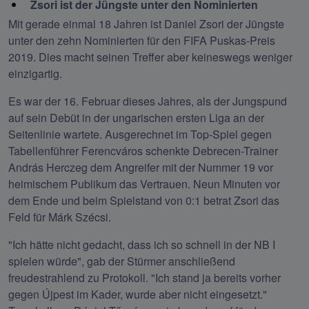
Zsori ist der Jüngste unter den Nominierten
Mit gerade einmal 18 Jahren ist Daniel Zsori der Jüngste 
unter den zehn Nominierten für den FIFA Puskas-Preis 
2019. Dies macht seinen Treffer aber keineswegs weniger 
einzigartig.
Es war der 16. Februar dieses Jahres, als der Jungspund 
auf sein Debüt in der ungarischen ersten Liga an der 
Seitenlinie wartete. Ausgerechnet im Top-Spiel gegen 
Tabellenführer Ferencváros schenkte Debrecen-Trainer 
András Herczeg dem Angreifer mit der Nummer 19 vor 
heimischem Publikum das Vertrauen. Neun Minuten vor 
dem Ende und beim Spielstand von 0:1 betrat Zsori das 
Feld für Márk Szécsi.
"Ich hätte nicht gedacht, dass ich so schnell in der NB I 
spielen würde", gab der Stürmer anschließend 
freudestrahlend zu Protokoll. "Ich stand ja bereits vorher 
gegen Újpest im Kader, wurde aber nicht eingesetzt." 