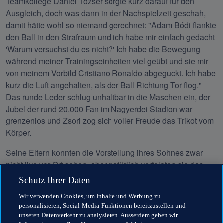
Teamkollege Dániel Tőzsér sorgte kurz darauf für den 
Ausgleich, doch was dann in der Nachspielzeit geschah, 
damit hätte wohl so niemand gerechnet: "Adam Bódi flankte 
den Ball in den Strafraum und ich habe mir einfach gedacht 
'Warum versuchst du es nicht?' Ich habe die Bewegung 
während meiner Trainingseinheiten viel geübt und sie mir 
von meinem Vorbild Cristiano Ronaldo abgeguckt. Ich habe 
kurz die Luft angehalten, als der Ball Richtung Tor flog." 
Das runde Leder schlug unhaltbar in die Maschen ein, der 
Jubel der rund 20.000 Fan im Nagyerdei Stadion war 
grenzenlos und Zsori zog sich voller Freude das Trikot vom 
Körper.
Seine Eltern konnten die Vorstellung ihres Sohnes zwar 
nicht live vor Ort sehen, aber natürlich verfolgten sie das 
Match zu Hause. "Meine Mutter hat am Telefon geweint. Ich 
Schutz Ihrer Daten
bin meinen Eltern sehr dankbar, denn ohne sie wäre es nie 
Wir verwenden Cookies, um Inhalte und Werbung zu
passiert. Ich habe mir immer vorgestellt, Tore zu schießen, 
personalisieren, Social-Media-Funktionen bereitzustellen und
aber von so einem Treffer habe ich nicht gewagt, zu 
unseren Datenverkehr zu analysieren. Ausserdem geben wir