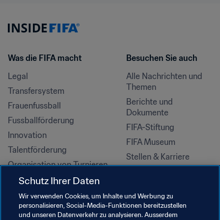
Was die FIFA macht
Besuchen Sie auch
Legal
Alle Nachrichten und 
Themen
Transfersystem
Berichte und 
Frauenfussball
Dokumente
Fussballförderung
FIFA-Stiftung
Innovation
FIFA Museum
Talentförderung
Stellen & Karriere
Organisation von Turnieren
Nachhaltigkeit
Schutz Ihrer Daten
Menschenrechte und 
Wir verwenden Cookies, um Inhalte und Werbung zu
Antidiskriminierung
personalisieren, Social-Media-Funktionen bereitzustellen
und unseren Datenverkehr zu analysieren. Ausserdem
Gesundheit und Medizin