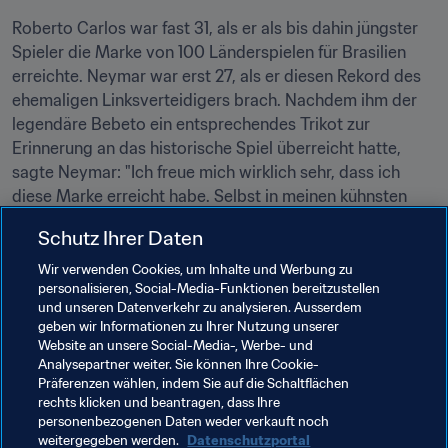
Roberto Carlos war fast 31, als er als bis dahin jüngster 
Spieler die Marke von 100 Länderspielen für Brasilien 
erreichte. Neymar war erst 27, als er diesen Rekord des 
ehemaligen Linksverteidigers brach. Nachdem ihm der 
legendäre Bebeto ein entsprechendes Trikot zur 
Erinnerung an das historische Spiel überreicht hatte, 
sagte Neymar: "Ich freue mich wirklich sehr, dass ich 
diese Marke erreicht habe. Selbst in meinen kühnsten 
Träumen hätte ich nie gedacht, 100 Spiele für die 
Schutz Ihrer Daten
Seleção
 zu bestreiten. Ich bin sehr stolz, dass ich für 
Brasilien spielen kann und ich will unbedingt noch die 
Wir verwenden Cookies, um Inhalte und Werbung zu
personalisieren, Social-Media-Funktionen bereitzustellen
Weltmeisterschaft gewinnen."
und unseren Datenverkehr zu analysieren. Ausserdem
geben wir Informationen zu Ihrer Nutzung unserer
Website an unsere Social-Media-, Werbe- und
Analysepartner weiter. Sie können Ihre Cookie-
Präferenzen wählen, indem Sie auf die Schaltflächen
rechts klicken und beantragen, dass Ihre
personenbezogenen Daten weder verkauft noch
weitergegeben werden.
Datenschutzportal