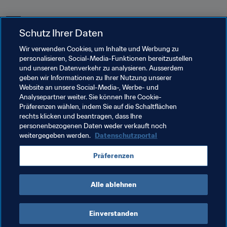
 3
Schutz Ihrer Daten
Wir verwenden Cookies, um Inhalte und Werbung zu
personalisieren, Social-Media-Funktionen bereitzustellen
und unseren Datenverkehr zu analysieren. Ausserdem
Verwandte Themen
geben wir Informationen zu Ihrer Nutzung unserer
Website an unsere Social-Media-, Werbe- und
Analysepartner weiter. Sie können Ihre Cookie-
Argentina
Australia
Brazil
Canada
Präferenzen wählen, indem Sie auf die Schaltflächen
rechts klicken und beantragen, dass Ihre
Egypt
England
France
Germany
Italy
personenbezogenen Daten weder verkauft noch
weitergegeben werden.
Datenschutzportal
Northern Ireland
Korea Republic
Slovenia
Präferenzen
Spain
Sweden
Alle ablehnen
Einverstanden