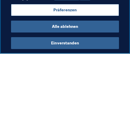
Präferenzen
Alle ablehnen
Einverstanden
Was die FIFA macht
Besuchen Sie auch
Legal
Alle Nachrichten und 
Themen
Transfersystem
Berichte und 
Frauenfussball
Dokumente
Fussballförderung
FIFA-Stiftung
Innovation
FIFA Museum