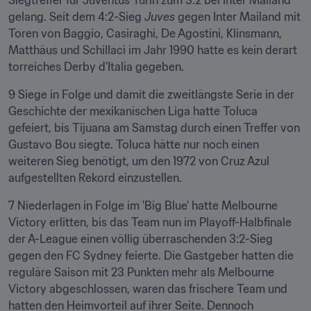
Siegtreffer für Juventus Turin zum 3:2 bei Inter Mailand 
gelang. Seit dem 4:2-Sieg 
Juves
 gegen Inter Mailand mit 
Toren von Baggio, Casiraghi, De Agostini, Klinsmann, 
Matthäus und Schillaci im Jahr 1990 hatte es kein derart 
torreiches Derby d'Italia gegeben.
9 Siege in Folge und damit die zweitlängste Serie in der 
Geschichte der mexikanischen Liga hatte Toluca 
gefeiert, bis Tijuana am Samstag durch einen Treffer von 
Gustavo Bou siegte. Toluca hätte nur noch einen 
weiteren Sieg benötigt, um den 1972 von Cruz Azul 
aufgestellten Rekord einzustellen.
7 Niederlagen in Folge im 'Big Blue' hatte Melbourne 
Victory erlitten, bis das Team nun im Playoff-Halbfinale 
der A-League einen völlig überraschenden 3:2-Sieg 
gegen den FC Sydney feierte. Die Gastgeber hatten die 
reguläre Saison mit 23 Punkten mehr als Melbourne 
Victory abgeschlossen, waren das frischere Team und 
hatten den Heimvorteil auf ihrer Seite. Dennoch 