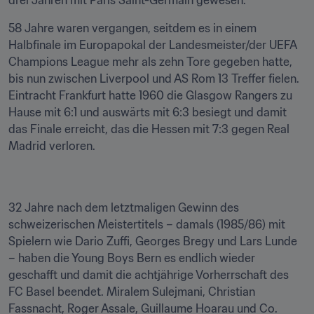
drei Jahren mit Paris Saint-Germain gewesen.
58 Jahre waren vergangen, seitdem es in einem 
Halbfinale im Europapokal der Landesmeister/der UEFA 
Champions League mehr als zehn Tore gegeben hatte, 
bis nun zwischen Liverpool und AS Rom 13 Treffer fielen. 
Eintracht Frankfurt hatte 1960 die Glasgow Rangers zu 
Hause mit 6:1 und auswärts mit 6:3 besiegt und damit 
das Finale erreicht, das die Hessen mit 7:3 gegen Real 
Madrid verloren.
32 Jahre nach dem letztmaligen Gewinn des 
schweizerischen Meistertitels – damals (1985/86) mit 
Spielern wie Dario Zuffi, Georges Bregy und Lars Lunde 
– haben die Young Boys Bern es endlich wieder 
geschafft und damit die achtjährige Vorherrschaft des 
FC Basel beendet. Miralem Sulejmani, Christian 
Fassnacht, Roger Assale, Guillaume Hoarau und Co. 