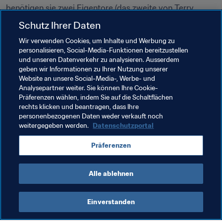
benötigen sie zwei Eigentore (das zweite von Terry 
Antonis in der 95. Minute), um sich in die Verlängerung zu 
Schutz Ihrer Daten
retten. Hier war es dann erneut Antonis, der schließlich 
Wir verwenden Cookies, um Inhalte und Werbung zu
doch noch für die Entscheidung zugunsten Melbournes 
personalisieren, Social-Media-Funktionen bereitzustellen
sorgte.
und unseren Datenverkehr zu analysieren. Ausserdem
geben wir Informationen zu Ihrer Nutzung unserer
Website an unsere Social-Media-, Werbe- und
Analysepartner weiter. Sie können Ihre Cookie-
Präferenzen wählen, indem Sie auf die Schaltflächen
rechts klicken und beantragen, dass Ihre
Verwandte Themen
personenbezogenen Daten weder verkauft noch
weitergegeben werden.
Datenschutzportal
England
Australia
France
Korea Republic
Präferenzen
Mexico
New Zealand
Spain
Switzerland
Alle ablehnen
Einverstanden