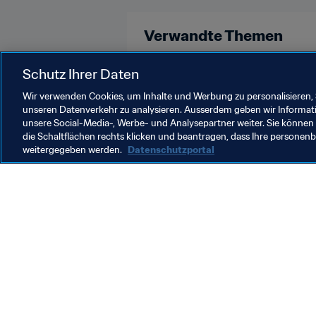
Verwandte Themen
Germany
Spain
France
Schutz Ihrer Daten
Wir verwenden Cookies, um Inhalte und Werbung zu personalisieren, 
unseren Datenverkehr zu analysieren. Ausserdem geben wir Informat
unsere Social-Media-, Werbe- und Analysepartner weiter. Sie können 
die Schaltflächen rechts klicken und beantragen, dass Ihre persone
weitergegeben werden.
Datenschutzportal
Was die FIFA macht
Besuch
Legal
Alle Na
Transfersystem
Bericht
Frauenfussball
FIFA-Sti
Fussballförderung
FIFA Mu