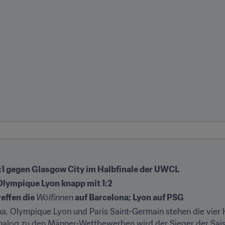
:1 gegen Glasgow City im Halbfinale der UWCL
lympique Lyon knapp mit 1:2
effen die 
Wölfinnen
 auf Barcelona; Lyon auf PSG
a, Olympique Lyon und Paris Saint-Germain stehen die vier H
alog zu den Männer-Wettbewerben wird der Sieger der Sais