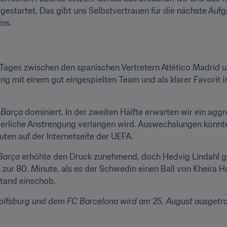
gestartet. Das gibt uns Selbstvertrauen für die nächste Aufga
ins.
es Tages zwischen den spanischen Vertretern Atlético Madrid 
ing mit einem gut eingespielten Team und als klarer Favorit in
 
Barça
 dominiert. In der zweiten Hälfte erwarten wir ein agg
perliche Anstrengung verlangen wird. Auswechslungen könnten 
ten auf der Internetseite der UEFA.
Barça
 erhöhte den Druck zunehmend, doch Hedvig Lindahl ge
s zur 80. Minute, als es der Schwedin einen Ball von Kheira 
tand einschob.
olfsburg und dem FC Barcelona wird am 25. August ausgetr