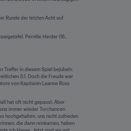
er Runde der letzten Acht auf 
igetafel. Pernille Harder (16., 
 Treffer in diesem Spiel bejubeln 
tlichen 5:1. Doch die Freude war 
ntore von Kapitänin Leanne Ross 
ll hat oft nicht gepasst. Aber 
 uns immer wieder Torchancen 
o hochgehalten, uns nicht zufrieden 
rinnen, die dann reinkamen, haben 
e ich klasse. Jetzt sind wir mit 