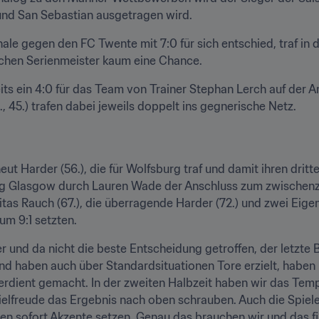
o und San Sebastian ausgetragen wird.
nale gegen den FC Twente mit 7:0 für sich entschied, traf in d
schen Serienmeister kaum eine Chance.
ts ein 4:0 für das Team von Trainer Stephan Lerch auf der Anze
, 45.) trafen dabei jeweils doppelt ins gegnerische Netz.
 Harder (56.), die für Wolfsburg traf und damit ihren dritten
ng Glasgow durch Lauren Wade der Anschluss zum zwischenzei
tas Rauch (67.), die überragende Harder (72.) und zwei Eige
um 9:1 setzten.
r und da nicht die beste Entscheidung getroffen, der letzte Ba
d haben auch über Standardsituationen Tore erzielt, haben
erdient gemacht. In der zweiten Halbzeit haben wir das Temp
elfreude das Ergebnis nach oben schrauben. Auch die Spiele
en sofort Akzente setzen. Genau das brauchen wir und das find