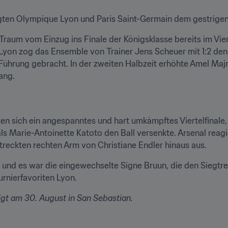
lgten Olympique Lyon und Paris Saint-Germain dem gestrigen 
raum vom Einzug ins Finale der Königsklasse bereits im Vier
n zog das Ensemble von Trainer Jens Scheuer mit 1:2 den Kü
n Führung gebracht. In der zweiten Halbzeit erhöhte Amel Majr
ang.
en sich ein angespanntes und hart umkämpftes Viertelfinale, w
als Marie-Antoinette Katoto den Ball versenkte. Arsenal reagi
treckten rechten Arm von Christiane Endler hinaus aus.
und es war die eingewechselte Signe Bruun, die den Siegtreffe
urnierfavoriten Lyon.
gt am 30. August in San Sebastian.