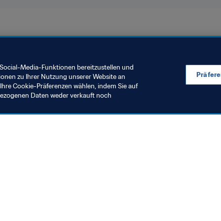
England
Social-Media-Funktionen bereitzustellen und
Präfer
ionen zu Ihrer Nutzung unserer Website an
Ihre Cookie-Präferenzen wählen, indem Sie auf
nbezogenen Daten weder verkauft noch
en Sie auch
chrichten und Themen
e und Dokumente
ftung
seum