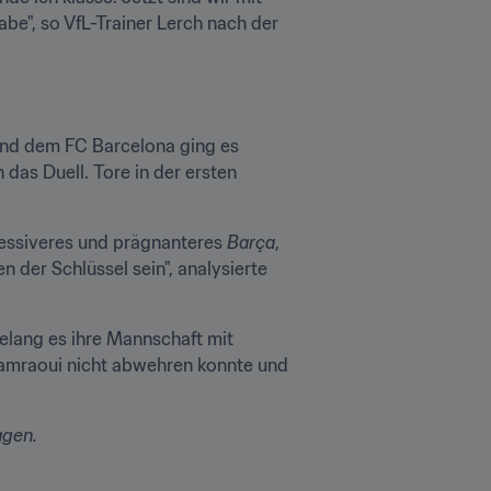
be", so VfL-Trainer Lerch nach der 
und dem FC Barcelona ging es 
 das Duell. Tore in der ersten 
ressiveres und prägnanteres 
Barça
, 
der Schlüssel sein", analysierte 
lang es ihre Mannschaft mit 
Hamraoui nicht abwehren konnte und 
agen.