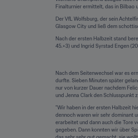
Finalturnier ermittelt, das in Bilba
Der VfL Wolfsburg, der sein Achtelfi
Glasgow City und ließ dem schotti
Nach der ersten Halbzeit stand berei
45.+3) und Ingrid Syrstad Engen (20.
Nach dem Seitenwechsel war es erneut
durfte. Sieben Minuten später gela
nur von kurzer Dauer nachdem Felici
und Jenna Clark den Schlusspunkt z
"Wir haben in der ersten Halbzeit hie
dennoch waren wir sehr dominant un
erarbeitet und dann auch die Tore v
gegeben. Dann konnten wir über Spi
das sehr sehr gut gemacht, sie wollt