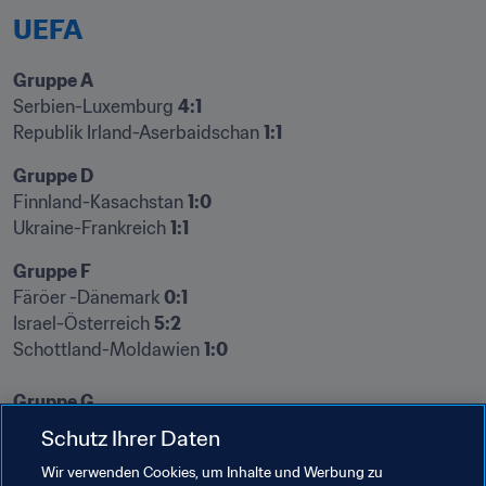
UEFA
Serbien-Luxemburg 
4:1
Republik Irland-Aserbaidschan 
1:1
Finnland-Kasachstan 
1:0
Ukraine-Frankreich 
1:1
Färöer
-Dänemark 
0:1
Israel-Österreich 
5:2
Schottland-Moldawien 
1:0
Lettland-Norwegen 
0:2
Schutz Ihrer Daten
Gibraltar-Türkei 
0:3
Wir verwenden Cookies, um Inhalte und Werbung zu
Niederlande-Montenegro 
4:0