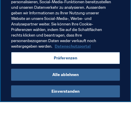
personalisieren, Social-Media-Funktionen bereitzustellen
und unseren Datenverkehr zu analysieren. Ausserdem
geben wir Informationen zu Ihrer Nutzung unserer
Slowenien-Malta 
1:0
Website an unsere Social-Media-, Werbe- und
Zypern-Russland 
0:2
Analysepartner weiter. Sie können Ihre Cookie-
Präferenzen wählen, indem Sie auf die Schaltflächen
Slowakei-Kroatien 
0:1
rechts klicken und beantragen, dass Ihre
personenbezogenen Daten weder verkauft noch
weitergegeben werden.
Datenschutzportal
Verwandte Themen
Präferenzen
FIFA Fussball-Weltmeisterschaft Katar 2022™
Alle ablehnen
Einverstanden
Was die FIFA macht
Besuchen Sie auch