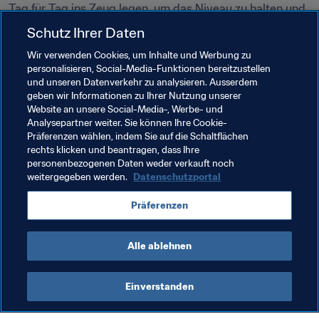
Tag für Tag ins Zeug legen, um das Niveau zu halten und 
uns weiter zu verbessern. Und wir müssen schnell besser 
Schutz Ihrer Daten
werden, weil die ganze Welt dort draußen sich mit 
Wir verwenden Cookies, um Inhalte und Werbung zu
Riesenschritten entwickelt."
personalisieren, Social-Media-Funktionen bereitzustellen
und unseren Datenverkehr zu analysieren. Ausserdem
geben wir Informationen zu Ihrer Nutzung unserer
Website an unsere Social-Media-, Werbe- und
Analysepartner weiter. Sie können Ihre Cookie-
Präferenzen wählen, indem Sie auf die Schaltflächen
rechts klicken und beantragen, dass Ihre
personenbezogenen Daten weder verkauft noch
weitergegeben werden.
Datenschutzportal
Verwandte Themen
Präferenzen
Netherlands
Alle ablehnen
Einverstanden