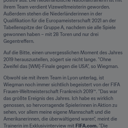
positiv aus. Die niederländische Nationaltrainerin ist mit 
ihrem Team verdient Vizeweltmeisterin geworden. 
Außerdem stehen die Niederländerinnen in der 
Qualifikation für die Europameisterschaft 2021 an der 
Tabellenspitze der Gruppe A, nachdem sie alle Spiele 
gewonnen haben – mit 28 Toren und nur drei 
Gegentreffern.
Auf die Bitte, einen unvergesslichen Moment des Jahres 
2019 herauszustellen, zögert sie nicht lange. "Ohne 
Zweifel das [WM]-Finale gegen die USA", so Wiegman.
Obwohl sie mit ihrem Team in Lyon unterlag, ist 
Wiegman noch immer sichtlich begeistert von der FIFA 
Frauen-Weltmeisterschaft Frankreich 2019™. "Das war 
das größte Ereignis des Jahres. Ich habe es wirklich 
genossen, so hervorragende Spielerinnen in Aktion zu 
sehen, vor allem meine eigene Mannschaft und die 
Amerikanerinnen, die überwältigend waren", meint die 
Trainerin im Exklusivinterview mit 
FIFA.com.
 "Die 