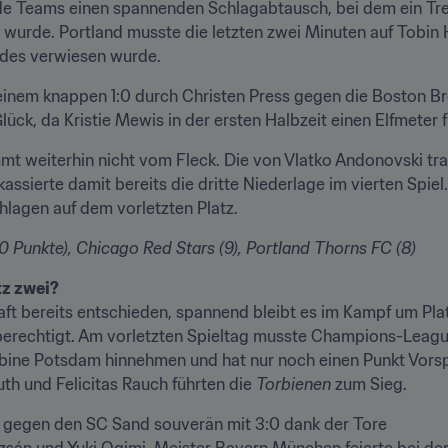
ide Teams einen spannenden Schlagabtausch, bei dem ein Tre
 wurde. Portland musste die letzten zwei Minuten auf Tobin 
ldes verwiesen wurde.
inem knappen 1:0 durch Christen Press gegen die Boston Brea
lück, da Kristie Mewis in der ersten Halbzeit einen Elfmeter
mt weiterhin nicht vom Fleck. Die von Vlatko Andonovski trai
ssierte damit bereits die dritte Niederlage im vierten Spiel. 
lagen auf dem vorletzten Platz.
10 Punkte), Chicago Red Stars (9), Portland Thorns FC (8)
tz zwei?
aft bereits entschieden, spannend bleibt es im Kampf um Plat
echtigt. Am vorletzten Spieltag musste Champions-League-
bine Potsdam hinnehmen und hat nur noch einen Punkt Vorspru
th und Felicitas Rauch führten die 
Torbienen 
zum Sieg.
 gegen den SC Sand souverän mit 3:0 dank der Tore

sán und Yuki Ogimi. Meister Bayern München feierte bei der 