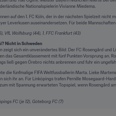
ederländische Nationalspielerin Vivianne Miedema.
innen
 auf den 1. FC Köln, der in der nächsten Spielzeit nicht 
ayer Leverkusen auseinandersetzen. Für beide Mannschaften z
, VfL Wolfsburg (44), 1. FFC Frankfurt (43)
i? Nicht in Schweden
an
 zeigt sich ein unverändertes Bild: Der FC Rosengård und L
en das Gesamtklassement mit fünf Punkten Vorsprung an. Ro
ngs ließ gegen Örebro nichts anbrennen und fuhr ein ungefähr
te die fünfmalige FIFA Weltfussballerin Marta. Lieke Marten
 sich ihr an. Für Linköpings trafen Pernille Mosegaard-Harde
um mit Spannung erwarteten Topspiel, wenn Rosengård am s
pings FC (je 12), Göteborg FC (7)