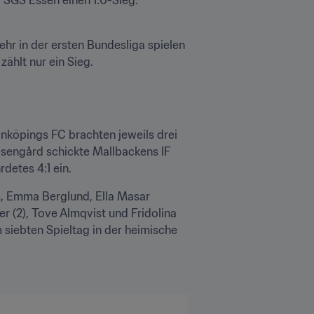
mehr in der ersten Bundesliga spielen 
ählt nur ein Sieg.
inköpings FC brachten jeweils drei 
sengård schickte Mallbackens IF 
detes 4:1 ein.
s, Emma Berglund, Ella Masar 
r (2), Tove Almqvist und Fridolina 
iebten Spieltag in der heimische 