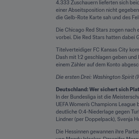
4.333 Zuschauern lieferten sich be
einer Abseitsposition nicht gegeben
die Gelb-Rote Karte sah und des Fe
Die Chicago Red Stars zogen nach e
vorbei. Die Red Stars hatten dabei G
Titelverteidiger FC Kansas City kom
Dash mit 1:2 geschlagen geben und ka
einem Zähler auf dem Konto abgesch
Die ersten Drei: Washington Spirit (
Deutschland: Wer sichert sich Pla
In der Bundesliga ist die Meistersch
UEFA Women’s Champions League ber
deutliche 0:4-Niederlage gegen Tur
Lindner (per Doppelpack), Svenja Hu
Die Hessinnen gewannen ihre Partie
von Mandy Islacker, Dzsenifer Maroz