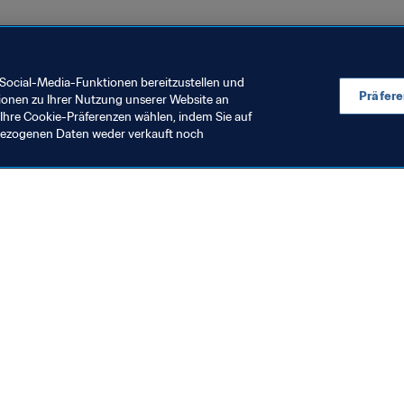
UEFA
Concacaf
Social-Media-Funktionen bereitzustellen und
Präfer
ionen zu Ihrer Nutzung unserer Website an
Ihre Cookie-Präferenzen wählen, indem Sie auf
nbezogenen Daten weder verkauft noch
en Sie auch
chrichten und Themen
e und Dokumente
ftung
seum
& Karriere