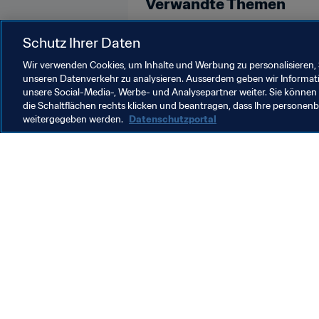
Verwandte Themen
Germany
Sweden
USA
Schutz Ihrer Daten
Wir verwenden Cookies, um Inhalte und Werbung zu personalisieren, 
unseren Datenverkehr zu analysieren. Ausserdem geben wir Informat
unsere Social-Media-, Werbe- und Analysepartner weiter. Sie können 
die Schaltflächen rechts klicken und beantragen, dass Ihre persone
weitergegeben werden.
Datenschutzportal
Was die FIFA macht
Besuch
Legal
Alle Na
Transfersystem
Bericht
Frauenfussball
FIFA-Sti
Fussballförderung
FIFA Mu
Innovation
Stellen 