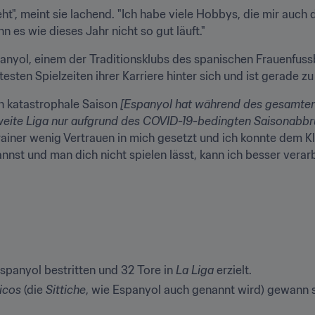
teht", meint sie lachend. "Ich habe viele Hobbys, die mir auc
n es wie dieses Jahr nicht so gut läuft."
anyol, einem der Traditionsklubs des spanischen Frauenfussb
testen Spielzeiten ihrer Karriere hinter sich und ist gerade
h katastrophale Saison 
[Espanyol hat während des gesamten J
weite Liga nur aufgrund des COVID-19-bedingten Saisonabb
ainer wenig Vertrauen in mich gesetzt und ich konnte dem Kl
kannst und man dich nicht spielen lässt, kann ich besser verar
spanyol bestritten und 32 Tore in 
La Liga
 erzielt.
icos
 (die 
Sittiche
, wie Espanyol auch genannt wird) gewann s