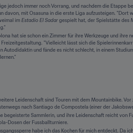
hrige jedoch immer noch Vorrang, und nachdem die Etappe bei
n davon, mit Osasuna in die erste Liga aufzusteigen. "Dort wi
weimal im 
Estadio El Sadar
 gespielt hat, der Spielstätte des 
g."
ona hat sie schon ein Zimmer für ihre Werkzeuge und ihre n
e Freizeitgestaltung. "Vielleicht lässt sich die Spielerinnenka
in Autodidaktin und fände es nicht schlecht, in einem Studiu
lernen."
weitere Leidenschaft sind Touren mit dem Mountainbike. Vor z
stenwegs nach Santiago de Compostela (einer der Jakobsweg
ne begeisterte Sammlerin, und ihre Leidenschaft reicht von Fus
ola-Dosen der Fussballturniere.
gangssperre habe ich das Kochen für mich entdeckt. Da ich vi