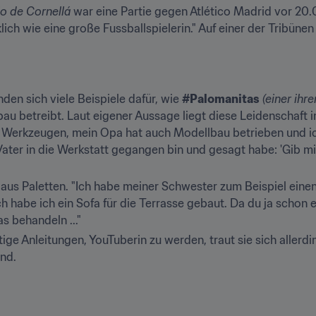
o de Cornellá
 war eine Partie gegen Atlético Madrid vor 20.
lich wie eine große Fussballspielerin." Auf einer der Tribünen
inden sich viele Beispiele dafür, wie 
#Palomanitas
(einer ihr
u betreibt. Laut eigener Aussage liegt diese Leidenschaft in 
t Werkzeugen, mein Opa hat auch Modellbau betrieben und ich
ater in die Werkstatt gegangen bin und gesagt habe: 'Gib mir 
aus Paletten. "Ich habe meiner Schwester zum Beispiel eine
h habe ich ein Sofa für die Terrasse gebaut. Da du ja schon e
s behandeln ..."
tige Anleitungen, YouTuberin zu werden, traut sie sich allerdi
end.