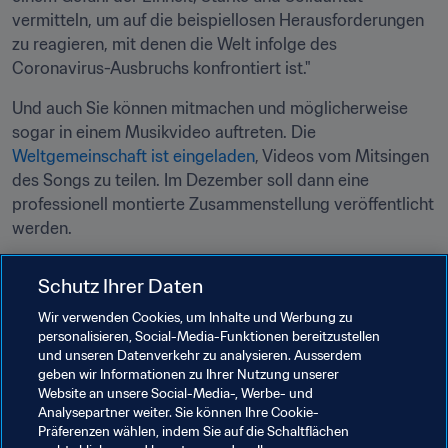
vermitteln, um auf die beispiellosen Herausforderungen 
zu reagieren, mit denen die Welt infolge des 
Coronavirus-Ausbruchs konfrontiert ist."
Und auch Sie können mitmachen und möglicherweise 
sogar in einem Musikvideo auftreten. Die 
Weltgemeinschaft ist eingeladen
, Videos vom Mitsingen 
des Songs zu teilen. Im Dezember soll dann eine 
professionell montierte Zusammenstellung veröffentlicht 
werden.
Die FIFA ist seit Beginn des Jahres 2020 ein 
Schutz Ihrer Daten
entschlossener Unterstützer der WHO-Kampagnen. 
Weitere Informationen zu dieser Initiative und zu den 
Wir verwenden Cookies, um Inhalte und Werbung zu
personalisieren, Social-Media-Funktionen bereitzustellen
anderen Aktionen, mit denen der Weltfussballverband 
und unseren Datenverkehr zu analysieren. Ausserdem
zum Kampf gegen die Pandemie beiträgt, finden Sie in 
geben wir Informationen zu Ihrer Nutzung unserer
unserem COVID-19-Ressourcen-Center.
Website an unsere Social-Media-, Werbe- und
Analysepartner weiter. Sie können Ihre Cookie-
Präferenzen wählen, indem Sie auf die Schaltflächen