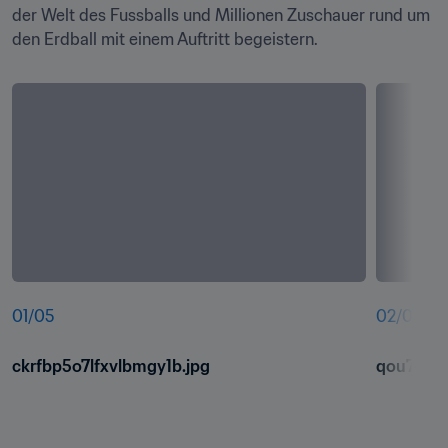
der Welt des Fussballs und Millionen Zuschauer rund um 
den Erdball mit einem Auftritt begeistern.
01
/
05
02
/
05
ckrfbp5o7lfxvlbmgy1b.jpg
qou7x55u