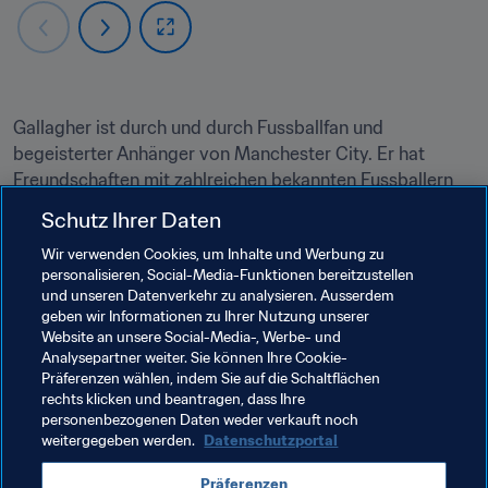
Gallagher ist durch und durch Fussballfan und 
begeisterter Anhänger von Manchester City. Er hat 
Freundschaften mit zahlreichen bekannten Fussballern 
rund um die Welt geschlossen. Bei der FIFA Fussball-
Schutz Ihrer Daten
Weltmeisterschaft Deutschland 2006™ war er für 
Wir verwenden Cookies, um Inhalte und Werbung zu
Alessandro Del Piero gar eine Art Glücksbringer. Der 
personalisieren, Social-Media-Funktionen bereitzustellen
italienische Star meinte, "der Gewinn des WM-Titels ist 
und unseren Datenverkehr zu analysieren. Ausserdem
für mich untrennbar mit Noel verknüpft."
geben wir Informationen zu Ihrer Nutzung unserer
Website an unsere Social-Media-, Werbe- und
Der heutige Frontmann der Band Noel Gallagher's High 
Analysepartner weiter. Sie können Ihre Cookie-
Flying Birds wurde als Songwriter der Band Oasis zum 
Präferenzen wählen, indem Sie auf die Schaltflächen
rechts klicken und beantragen, dass Ihre
Superstar. Oasis verkaufte -zig Millionen Alben und war 
personenbezogenen Daten weder verkauft noch
eine der erfolgreichsten britischen Bands aller Zeiten. 
weitergegeben werden.
Datenschutzportal
Auf dem Höhepunkt ihres Ruhmes trat die Band 1996 
auch zwei Mal in der Maine Road auf, dem früheren 
Präferenzen