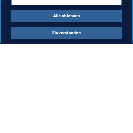
Heimstadion von Gallaghers Lieblingsklub Manchester 
City.
Alle ablehnen
Einverstanden
Was die FIFA macht
Besuchen Sie auch
Legal
Alle Nachrichten und 
Themen
Transfersystem
Berichte und 
Frauenfussball
Dokumente
Fussballförderung
FIFA-Stiftung
Innovation
FIFA Museum
Talentförderung
Stellen & Karriere