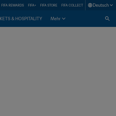
Deutsch
FIFA REWARDS
FIFA+
FIFA STORE
FIFA COLLECT
KETS & HOSPITALITY
Mehr