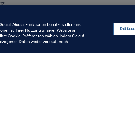
nz.
er Verbotsliste im Vergleich zum Vorjahr sind der betreffend
Social-Media-Funktionen bereitzustellen und
Präfer
ionen zu Ihrer Nutzung unserer Website an
Ihre Cookie-Präferenzen wählen, indem Sie auf
nbezogenen Daten weder verkauft noch
en Sie auch
chrichten und Themen
e und Dokumente
ftung
seum
& Karriere