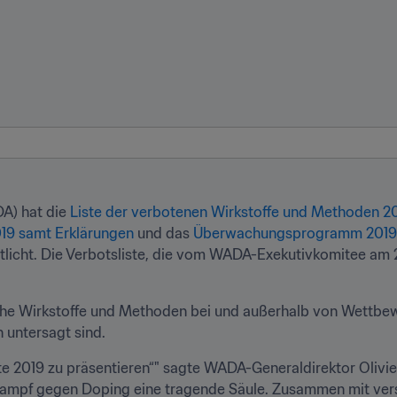
A) hat die 
Liste der verbotenen Wirkstoffe und Methoden 201
019 samt Erklärungen
 und das 
Überwachungsprogramm 2019
ntlicht. Die Verbotsliste, die vom WADA-Exekutivkomitee am
welche Wirkstoffe und Methoden bei und außerhalb von Wettb
 untersagt sind.
e 2019 zu präsentieren“" sagte WADA-Generaldirektor Olivier Ni
en Kampf gegen Doping eine tragende Säule. Zusammen mit ve