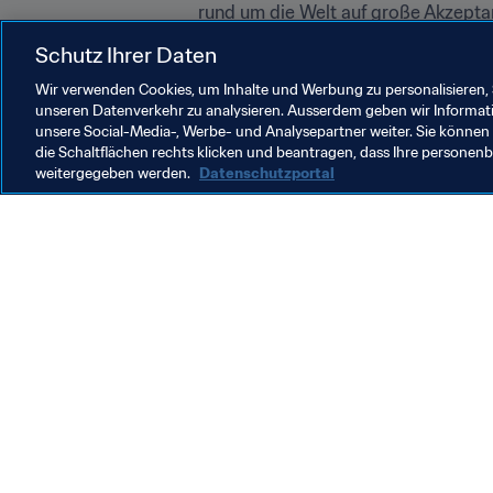
rund um die Welt auf große Akzepta
Schutz Ihrer Daten
Einzelheiten zu den Änderungen in d
entnehmen.
Wir verwenden Cookies, um Inhalte und Werbung zu personalisieren, 
unseren Datenverkehr zu analysieren. Ausserdem geben wir Informat
unsere Social-Media-, Werbe- und Analysepartner weiter. Sie können 
die Schaltflächen rechts klicken und beantragen, dass Ihre persone
weitergegeben werden.
Datenschutzportal
Was die FIFA macht
Besuch
Legal
Alle Na
Transfersystem
Bericht
Frauenfussball
FIFA-Sti
Fussballförderung
FIFA Mu
Innovation
Stellen 
Talentförderung